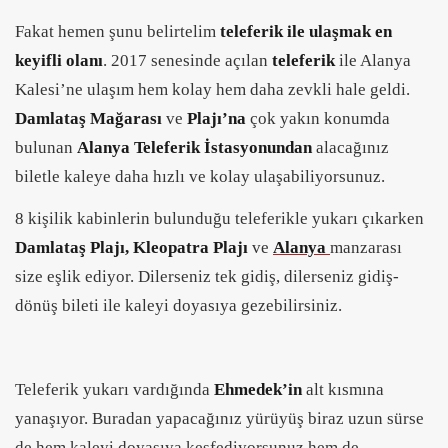
Fakat hemen şunu belirtelim
teleferik ile ulaşmak en
keyifli olanı
. 2017 senesinde açılan
teleferik
ile Alanya
Kalesi’ne ulaşım hem kolay hem daha zevkli hale geldi.
Damlataş Mağarası
ve
Plajı’na
çok yakın konumda
bulunan
Alanya Teleferik İstasyonundan
alacağınız
biletle kaleye daha hızlı ve kolay ulaşabiliyorsunuz.
8 kişilik kabinlerin bulunduğu teleferikle yukarı çıkarken
Damlataş Plajı, Kleopatra Plajı
ve
Alanya
manzarası
size eşlik ediyor. Dilerseniz tek gidiş, dilerseniz gidiş-
dönüş bileti ile kaleyi doyasıya gezebilirsiniz.
Teleferik yukarı vardığında
Ehmedek’in
alt kısmına
yanaşıyor. Buradan yapacağınız yürüyüş biraz uzun sürse
de hem kaleyi doyasıya keşfediyorsunuz hem de