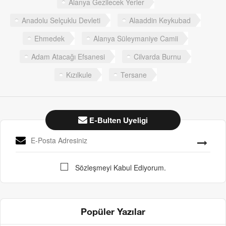
Alanya Gezilecek Yerler
Anadolu Selçuklu Devleti
Alaaddin Keykubad
Ehmedek
Alanya Süleymaniye Camii
Adam Atacağı Efsanesi
Cilvarda Burnu
Kızılkule
Tersane
E-Bulten Uyeligi
Sözleşmeyi Kabul Ediyorum.
Popüler Yazılar