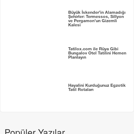
Büyük İskender’in Alamadığı
Şehirler: Termessos, Sillyon
ve Pergamon’un Gizemli
Kalesi
Tatilox.com ile Rüya Gibi
Bungalov Otel Tatilini Hemen
Planlayın
Hayalini Kurduğunuz Egzotik
Tatil Rotaları
Popüler Yazılar