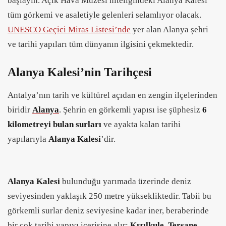
başlayın. Açık Hava Müzesi niteliğindeki Alanya Kalesi
tüm görkemi ve asaletiyle gelenleri selamlıyor olacak.
UNESCO Geçici Miras Listesi’nde
yer alan Alanya şehri
ve tarihi yapıları tüm dünyanın ilgisini çekmektedir.
Alanya Kalesi’nin Tarihçesi
Antalya’nın tarih ve kültürel açıdan en zengin ilçelerinden
biridir
Alanya
. Şehrin en görkemli yapısı ise şüphesiz
6
kilometreyi bulan surları
ve ayakta kalan tarihi
yapılarıyla
Alanya Kalesi
’dir.
Alanya Kalesi
bulunduğu yarımada üzerinde deniz
seviyesinden yaklaşık 250 metre yüksekliktedir. Tabii bu
görkemli surlar deniz seviyesine kadar iner, beraberinde
bir çok tarihi yapıyı içerisine alır;
Kızılkule, Tersane