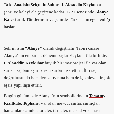
Ta ki
Anadolu Selçuklu Sultanı I. Alaaddin Keykubat
şehri ve kaleyi ele geçirene kadar. 1221 senesinde
Alanya
Kalesi
artık Türklerindir ve şehirde Türk-İslam egemenliği
başlar.
Şehrin ismi
“Alaiye”
olarak değiştirilir. Tabiri caizse
Alanya’nın en parlak dönemi başlar Keykubat’la birlikte.
I. Alaaddin Keykubat
büyük bir imar projesi ile var olan
surları sağlamlaştırıp yeni surlar inşa ettirir. İhtiyaç
doğrultusunda hem deniz kıyısına hem de iç kaleye bir çok
eşsiz yapı inşa ettirir.
Bugün günümüzde Alanya’nın sembollerinden
Tersane,
Kızılkule, Tophane
; var olan mevcut surlar, sarnıçlar,
hamamlar, camiler, kuleler, türbeler, mescid ve dahası