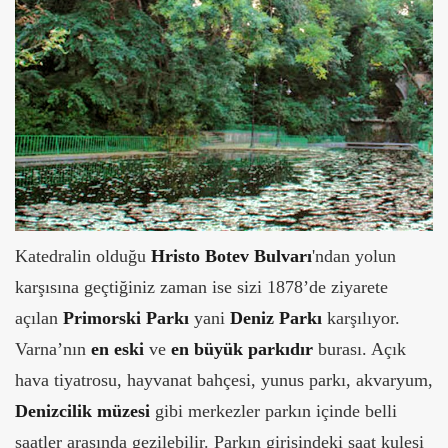
Katedralin olduğu
Hristo Botev
Bulvarı
'ndan yolun
karşısına geçtiğiniz zaman ise sizi 1878’de ziyarete
açılan
Primorski Parkı
yani
Deniz Parkı
karşılıyor.
Varna’nın
en eski
ve
en büyük parkıdır
burası. Açık
hava tiyatrosu, hayvanat bahçesi, yunus parkı, akvaryum,
Denizcilik müzesi
gibi merkezler parkın içinde belli
saatler arasında gezilebilir. Parkın girişindeki saat kulesi