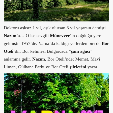
Doktoru aşksız 1 yıl, aşık olursan 3 yıl yaşarsın demişti
Nazım
’a… O ise sevgili
Münevver
’in doğduğu yere
gelmiştir 1957’de. Varna’da kaldığı yerlerden biri de
Bor
Oteli
’dir. Bor kelimesi Bulgarcada “
çam ağacı
”
anlamına gelir.
Nazım
, Bor Oteli’nde; Memet, Mavi
Liman, Gülhane Parkı ve Bor Oteli
şiirlerini
yazar.