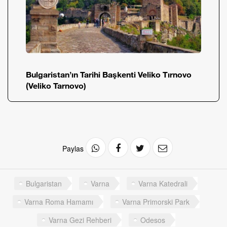
Bulgaristan’ın Tarihi Başkenti Veliko Tırnovo
(Veliko Tarnovo)
Paylas
Bulgaristan
Varna
Varna Katedrali
Varna Roma Hamamı
Varna Primorski Park
Varna Gezi Rehberi
Odesos