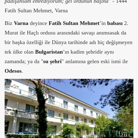
padişahsam emrediyorum; gel ordunun başına"
-
1444
Fatih Sultan Mehmet, Varna
Biz
Varna
deyince
Fatih Sultan Mehmet
’in
babası
2.
Murat ile Haçlı ordusu arasındaki savaşı anımsasak da
bir başka özelliği ile Dünya tarihinde adı hiç değişmeyen
tek ülke olan
Bulgaristan
’ın kadim şehridir aynı
zamanda; ya da "
su şehri
" anlamına gelen eski ismi ile
Odesos
.