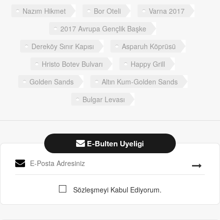
Nazım Hikmet
Bor Oteli
Varna 2017
2017 Avrupa Gençlik Başke
Dereköy Sınır Kapısı
Asparuh Köprüsü
Hristo Botev Bulvarı
Happy Grill
Golden Sands
Altın Kum-Golden Sands
Bulgar Levası
E-Bulten Uyeligi
Sözleşmeyi Kabul Ediyorum.