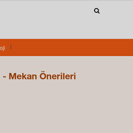
Kapat
×
oji
Kapat
i - Mekan Önerileri
ini
ze üye