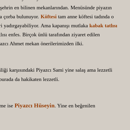
 şehrin en bilinen mekanlarından. Menüsünde piyazın
ıca çorba bulunuyor.
Köftesi
tam anne köftesi tadında o
ri yadırgayabiliyor. Ama kapanışı mutlaka
kabak tatlısı
tlısı enfes. Birçok ünlü tarafından ziyaret edilen
iyazcı Ahmet mekan önerilerimizden ilki.
iliği karşısındaki Piyazcı Sami yine salaş ama lezzetli
burada da hakikaten lezzetli.
Piyazcı Hüseyin
tme ise
. Yine en beğenilen