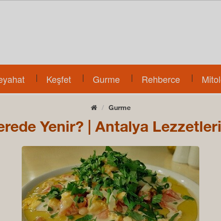
eyahat
Keşfet
Gurme
Rehberce
Mitol
Gurme
rede Yenir? | Antalya Lezzetler
İlk Öğrenen Siz Olun !!
HBERNAME.COM'un özenle seçilmiş Tarihi ve Turistik içeriğ
lık olarak takip etmek için e-bültenimize üye olun e-bültenimi
olun.
Sözleşmeyi Kabul Ediyorum.