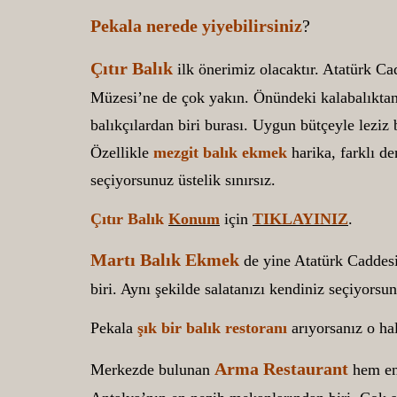
Pekala nerede yiyebilirsiniz
?
Çıtır Balık
ilk önerimiz olacaktır. Atatürk Ca
Müzesi’ne de çok yakın. Önündeki kalabalıktan
balıkçılardan biri burası. Uygun bütçeyle leziz b
Özellikle
mezgit balık ekmek
harika, farklı de
seçiyorsunuz üstelik sınırsız.
Çıtır Balık
Konum
için
TIKLAYINIZ
.
Martı Balık Ekmek
de yine Atatürk Caddesi
biri. Aynı şekilde salatanızı kendiniz seçiyorsun
Pekala
şık bir balık restoranı
arıyorsanız o ha
Arma Restaurant
Merkezde bulunan
hem enf