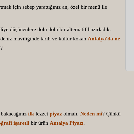
tmak için sebep yarattığınız an, özel bir menü ile
ye düşünenlere dolu dolu bir alternatif hazırladık.
 Akdeniz maviliğinde tarih ve kültür kokan
Antalya'da
ne
r
?
a bakacağınız
ilk
lezzet
piyaz
olmalı.
Neden mi
? Çünkü
ğrafi işaretli
bir ürün
Antalya Piyazı
.