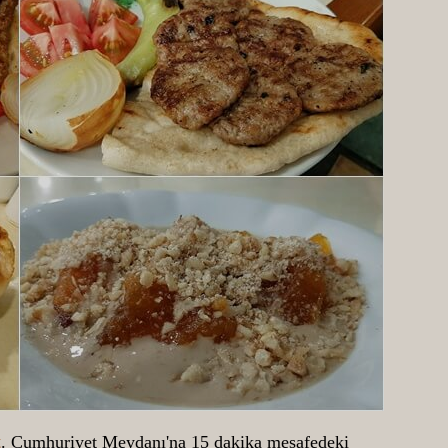
t
. Cumhuriyet Meydanı'na 15 dakika mesafedeki