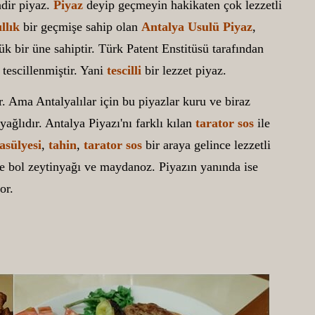
ndir piyaz.
Piyaz
deyip geçmeyin hakikaten çok lezzetli
llık
bir geçmişe sahip olan
Antalya Usulü Piyaz
,
yük bir üne sahiptir. Türk Patent Enstitüsü tarafından
 tescillenmiştir. Yani
tescilli
bir lezzet piyaz.
r. Ama Antalyalılar için bu piyazlar kuru ve biraz
yağlıdır. Antalya Piyazı'nı farklı kılan
tarator sos
ile
fasülyesi
,
tahin
,
tarator sos
bir araya gelince lezzetli
ne bol zeytinyağı ve maydanoz. Piyazın yanında ise
or.