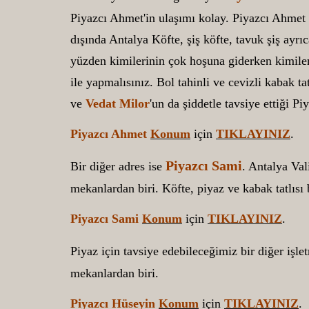
Piyazcı Ahmet'in ulaşımı kolay. Piyazcı Ahmet
dışında Antalya Köfte, şiş köfte, tavuk şiş ayr
yüzden kimilerinin çok hoşuna giderken kimile
ile yapmalısınız. Bol tahinli ve cevizli kabak ta
ve
Vedat Milor
'un da şiddetle tavsiye ettiği P
Piyazcı Ahmet
Konum
için
TIKLAYINIZ
.
Piyazcı Sami
Bir diğer adres ise
. Antalya Val
mekanlardan biri. Köfte, piyaz ve kabak tatlısı 
Piyazcı Sami
Konum
için
TIKLAYINIZ
.
Piyaz için tavsiye edebileceğimiz bir diğer işle
mekanlardan biri.
Piyazcı Hüseyin
Konum
için
TIKLAYINIZ
.