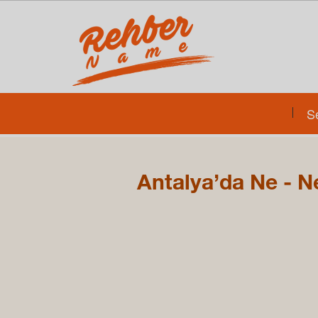
S
Antalya’da Ne - Ne
RE
hafta