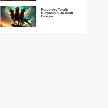
Kerberos: Yeraltı
Dünyasının Üç Başlı
Bekçisi