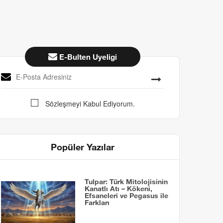
E-Bulten Uyeligi
Sözleşmeyi Kabul Ediyorum.
Popüler Yazılar
Tulpar: Türk Mitolojisinin
Kanatlı Atı – Kökeni,
Efsaneleri ve Pegasus ile
Farkları