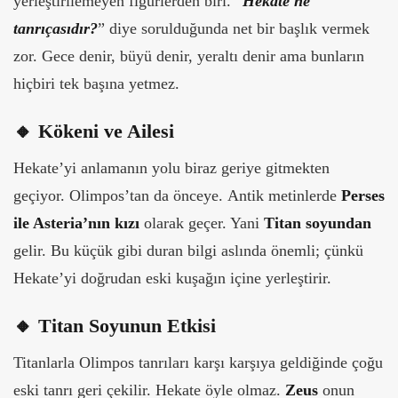
yerleştirilemeyen figürlerden biri. “
Hekate ne
tanrıçasıdır?
” diye sorulduğunda net bir başlık vermek
zor. Gece denir, büyü denir, yeraltı denir ama bunların
hiçbiri tek başına yetmez.
🔸 Kökeni ve Ailesi
Hekate’yi anlamanın yolu biraz geriye gitmekten
geçiyor. Olimpos’tan da önceye.
Antik metinlerde
Perses
ile Asteria’nın kızı
olarak geçer. Yani
Titan soyundan
gelir. Bu küçük gibi duran bilgi aslında önemli; çünkü
Hekate’yi doğrudan eski kuşağın içine yerleştirir.
🔸 Titan Soyunun Etkisi
Titanlarla Olimpos tanrıları karşı karşıya geldiğinde çoğu
eski tanrı geri çekilir. Hekate öyle olmaz.
Zeus
onun