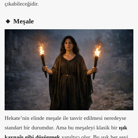
çıkabileceğidir.
🔸 Meşale
Hekate’nin elinde meşale ile tasvir edilmesi neredeyse
standart bir durumdur. Ama bu meşaleyi klasik bir
ışık
kaynağı gibi düşünmek
yanıltıcı olur.
Bu ışık her şeyi