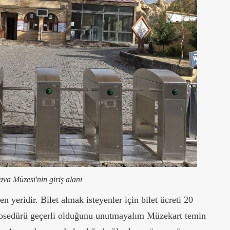
a Müzesi'nin giriş alanı
n yeridir. Bilet almak isteyenler için bilet ücreti 20
prosedürü geçerli olduğunu unutmayalım Müzekart temin