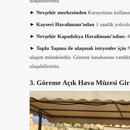
ulaşabilirsiniz.
► Nevşehir merkezinden
Karayolunu kullanara
►
Kayseri Havalimanı’ndan
1 saatlik yolcul
►
Nevşehir Kapadokya Havalimanı’ndan:
4
►
Toplu Taşıma ile ulaşmak isteyenler için
N
ulaşım mümkündür. Göreme kasabasına vardıkta
ulaşabilirsiniz.
3. Göreme Açık Hava Müzesi Giriş