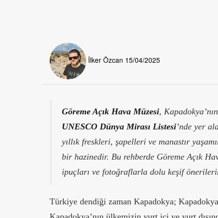
İlker Özcan
15/04/2025
Göreme Açık Hava Müzesi
, Kapadokya’nın 
UNESCO Dünya Mirası Listesi
’nde yer al
yıllık freskleri, şapelleri ve manastır yaşam
bir hazinedir. Bu rehberde Göreme Açık Hava
ipuçları ve fotoğraflarla dolu keşif önerileri
Türkiye dendiği zaman Kapadokya; Kapadokya 
Kapadokya’nın ülkemizin yurt içi ve yurt dışın