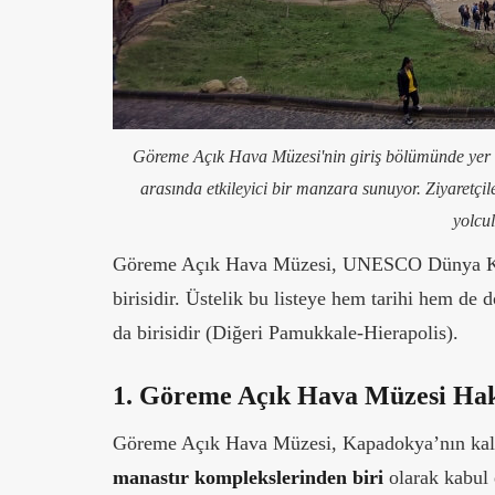
Göreme Açık Hava Müzesi'nin giriş bölümünde yer 
arasında etkileyici bir manzara sunuyor. Ziyaretçil
yolcu
Göreme Açık Hava Müzesi, UNESCO Dünya Kült
birisidir. Üstelik bu listeye hem tarihi hem de 
da birisidir (Diğeri Pamukkale-Hierapolis).
1. Göreme Açık Hava Müzesi Hak
Göreme Açık Hava Müzesi, Kapadokya’nın kal
manastır komplekslerinden biri
olarak kabul e