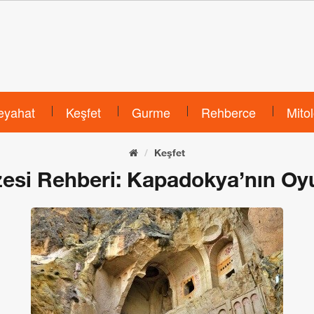
eyahat
Keşfet
Gurme
Rehberce
Mitol
Keşfet
si Rehberi: Kapadokya’nın Oyu