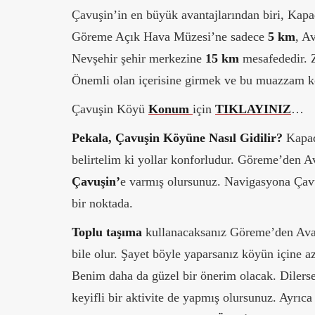
Çavuşin’in en büyük avantajlarından biri, Kapad
Göreme Açık Hava Müzesi’ne sadece
5 km
, A
Nevşehir şehir merkezine
15 km
mesafededir. Z
Önemli olan içerisine girmek ve bu muazzam k
Çavuşin Köyü
Konum
için
TIKLAYINIZ
…
Pekala, Çavuşin Köyüne Nasıl Gidilir?
Kapado
belirtelim ki yollar konforludur. Göreme’den A
Çavuşin’
e varmış olursunuz. Navigasyona Çavu
bir noktada.
Toplu taşıma
kullanacaksanız Göreme’den Av
bile olur. Şayet böyle yaparsanız köyün içine 
Benim daha da güzel bir önerim olacak. Dilers
keyifli bir aktivite de yapmış olursunuz. Ayrıc