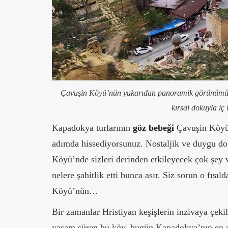
Çavuşin Köyü’nün yukarıdan panoramik görünümü: K
kırsal dokuyla iç
Kapadokya turlarının
göz bebeği
Çavuşin Köyü 
adımda hissediyorsunuz. Nostaljik ve duygu dol
Köyü’nde sizleri derinden etkileyecek çok şey 
nelere şahitlik etti bunca asır. Siz sorun o fıs
Köyü’nün…
Bir zamanlar Hristiyan keşişlerin inzivaya çekil
yaşam süren bu köy, bugün Kapadokya’nın en ota