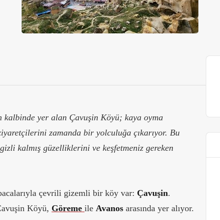
n kalbinde yer alan Çavuşin Köyü; kaya oyma
e ziyaretçilerini zamanda bir yolculuğa çıkarıyor. Bu
gizli kalmış güzelliklerini ve keşfetmeniz gereken
calarıyla çevrili gizemli bir köy var:
Çavuşin
.
 Çavuşin Köyü,
Göreme
ile
Avanos
arasında yer alıyor.