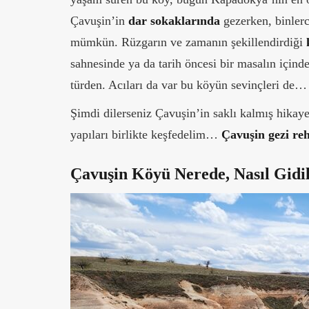
Çavuşin’in
dar sokaklarında
gezerken, binlerc
mümkün. Rüzgarın ve zamanın şekillendirdiği
sahnesinde ya da tarih öncesi bir masalın için
türden. Acıları da var bu köyün sevinçleri de…
Şimdi dilerseniz Çavuşin’in saklı kalmış hikay
yapıları birlikte keşfedelim…
Çavuşin gezi re
Çavuşin Köyü Nerede, Nasıl Gidil