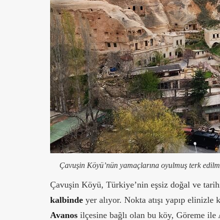
Çavuşin Köyü’nün yamaçlarına oyulmuş terk edilmiş 
Çavuşin Köyü, Türkiye’nin eşsiz doğal ve tarihi
kalbinde
yer alıyor. Nokta atışı yapıp elinizl
Avanos
ilçesine bağlı olan bu köy, Göreme ile