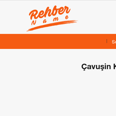
S
Çavuşin K