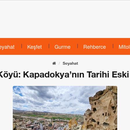
eyahat
Keşfet
Gurme
Rehberce
Mitol
Seyahat
öyü: Kapadokya’nın Tarihi Eski