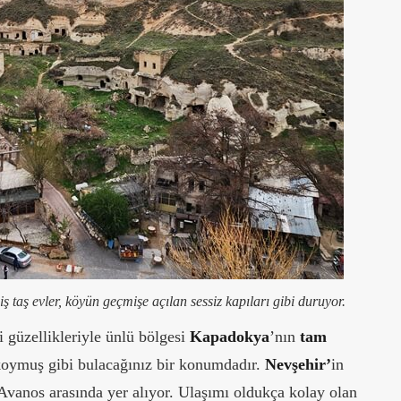
taş evler, köyün geçmişe açılan sessiz kapıları gibi duruyor.
 güzellikleriyle ünlü bölgesi
Kapadokya
’nın
tam
e koymuş gibi bulacağınız bir konumdadır.
Nevşehir’
in
 Avanos arasında yer alıyor. Ulaşımı oldukça kolay olan