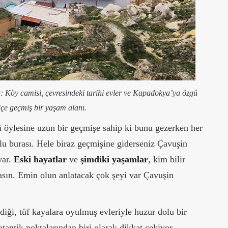
öy camisi, çevresindeki tarihi evler ve Kapadokya’ya özgü
 içe geçmiş bir yaşam alanı.
öylesine uzun bir geçmişe sahip ki bunu gezerken her
u burası. Hele biraz geçmişine giderseniz Çavuşin
var.
Eski hayatlar
ve
şimdiki
yaşamlar
, kim bilir
ıldasın. Emin olun anlatacak çok şeyi var Çavuşin
diği, tüf kayalara oyulmuş evleriyle huzur dolu bir
ntik noktalarından biri olarak dikkat çekiyor.