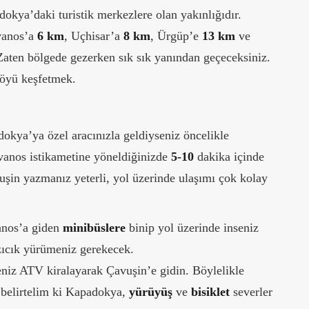
okya’daki turistik merkezlere olan yakınlığıdır.
vanos’a
6 km
, Uçhisar’a
8 km
, Ürgüp’e
13 km
ve
aten bölgede gezerken sık sık yanından geçeceksiniz.
öyü keşfetmek.
kya’ya özel aracınızla geldiyseniz öncelikle
vanos istikametine yöneldiğinizde
5-10
dakika içinde
şin yazmanız yeterli, yol üzerinde ulaşımı çok kolay
anos’a giden
minibüslere
binip yol üzerinde inseniz
azıcık yürümeniz gerekecek.
eniz ATV kiralayarak Çavuşin’e gidin. Böylelikle
a belirtelim ki Kapadokya,
yürüyüş
ve
bisiklet
severler