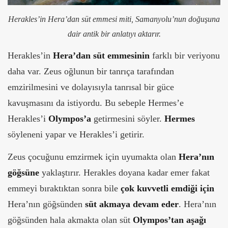
Herakles’in Hera’dan süt emmesi miti, Samanyolu’nun doğuşuna
dair antik bir anlatıyı aktarır.
Herakles’in
Hera’dan süt emmesinin
farklı bir veriyonu
daha var. Zeus oğlunun bir tanrıça tarafından
emzirilmesini ve dolayısıyla tanrısal bir güce
kavuşmasını da istiyordu. Bu sebeple Hermes’e
Herakles’i
Olympos’a
getirmesini söyler.
Hermes
söyleneni yapar ve Herakles’i getirir.
Zeus çocuğunu emzirmek için uyumakta olan
Hera’nın
göğsüne
yaklaştırır. Herakles doyana kadar emer fakat
emmeyi bıraktıktan sonra bile
çok kuvvetli emdiği için
Hera’nın göğsünden
süt akmaya devam eder
. Hera’nın
göğsünden hala akmakta olan süt
Olympos’tan aşağı