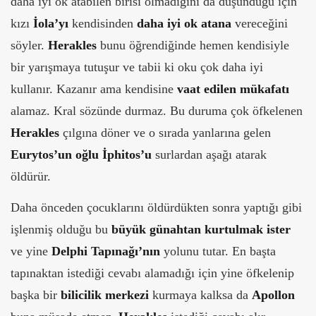
daha iyi ok atabilen birisi olmadığını da düşündüğü için
kızı
İola’yı
kendisinden
daha iyi ok atana
vereceğini
söyler.
Herakles
bunu öğrendiğinde hemen kendisiyle
bir yarışmaya tutuşur ve tabii ki oku çok daha iyi
kullanır. Kazanır ama kendisine
vaat edilen mükafatı
alamaz. Kral sözünde durmaz. Bu duruma çok öfkelenen
Herakles
çılgına döner ve o sırada yanlarına gelen
Eurytos’un oğlu İphitos’u
surlardan aşağı atarak
öldürür.
Daha önceden çocuklarını öldürdükten sonra yaptığı gibi
işlenmiş olduğu bu
büyük günahtan kurtulmak ister
ve yine
Delphi Tapınağı’nın
yolunu tutar. En başta
tapınaktan istediği cevabı alamadığı için yine öfkelenip
başka bir
bilicilik merkezi
kurmaya kalksa da
Apollon