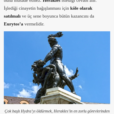
buna müsade etmez.
Herakles
istediği cevabı alır.
İşlediği cinayetin bağışlanması için
köle olarak
satılmalı
ve üç sene boyunca bütün kazancını da
Eurytos’a
vermelidir.
Çok başlı Hydra’yı öldürmek, Herakles’in en zorlu görevlerinden