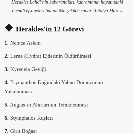
Herakles Lahdi’nin kabartmaları, kahramanın hayatındaki
önemli efsaneleri bütünlüklü şekilde sunar. Antalya Müzesi
🔶
Herakles'in 12 Görevi
1.
Nemea Aslanı
2.
Lerne (Hydra) Ejderinin Öldürülmesi
3.
Kyreneia Geyiği
4.
Erymanthos Dağındaki Yaban Domuzunun
Yakalanması
5.
Augias’ın Ahırlarının Temizlenmesi
6.
Stymphalos Kuşları
7.
Girit Boğası