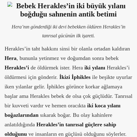
Hera’nın gönderdiği iki devi bebekken öldüren Herakles’in
tanrısal gücünün ilk işareti.
Herakles’in taht hakkını sinsi bir olanla ortadan kaldıran
Hera
, bununla yetinmez ve doğumdan sonra bebek
Herakles’i
de öldürmek ister. Hera
iki yılanı
Herakles’i
öldürmesi için gönderir.
İkizi İphikles
ile beşikte uyurlar
iken yılanlar gelir. İphikles görünce korkar ağlamaya
başlar ama Herakles bebek de olsa çok güçlüdür. Tanrısal
bir kuvveti vardır ve hemen oracıkta
iki koca yılanı
boğazlarından
sıkarak boğar. Bu olay kahinlere
anlatıldığında
Herakles’in tanrısal güçlere sahip
olduğunu
ve insanların en güçlüsü olduğunu söylerler.