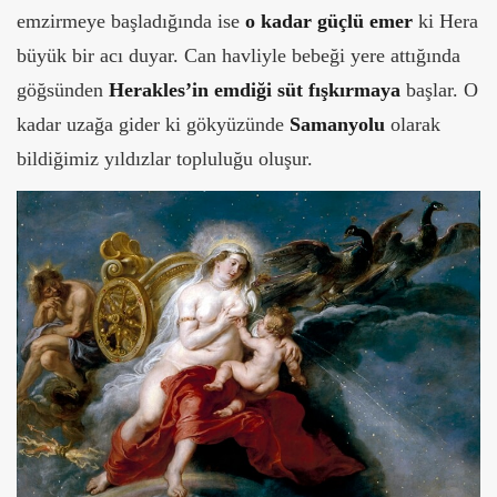
emzirmeye başladığında ise
o kadar güçlü emer
ki Hera
büyük bir acı duyar. Can havliyle bebeği yere attığında
göğsünden
Herakles’in emdiği süt fışkırmaya
başlar. O
kadar uzağa gider ki gökyüzünde
Samanyolu
olarak
bildiğimiz yıldızlar topluluğu oluşur.