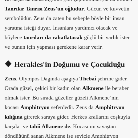
Tanrılar Tanrısı Zeus’un oğludur
. Gücün ve kuvvetin
sembolüdür. Zeus da zaten bu sebeple böyle bir insan
yaratma isteği duyar. İnsanlara yardımcı olacak ve
böylece
tanrıları da rahatlatacak
güçlü bir varlık ister
ve bunun için yapması gerekene karar verir.
🔶
Herakles'in Doğumu ve Çocukluğu
Zeus
, Olympos Dağında aşağıya
Thebai
şehrine gider.
Orada güzel, çekici bir kadın olan
Alkmene
ile beraber
olmak ister. Bu sırada güzeller güzeli Alkmene’nin
kocası
Amphitryon
seferdedir. Zeus da
Amphitryon
kılığına
girerek saraya gider. Herkes krallarını coşkuyla
karşılar ve
tabii Alkmene de
. Kocasının savaştan
döndüğünü sanan Alkmene ise seviçle Amphitryon