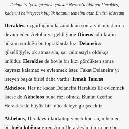
Deianeira’yı kaçırmaya çalışan Nessos’u öldüren Herakles,
kaderini belirleyecek büyük hatanın temelini atar. British Museum
Herakles
, özgürlüğünü kazandıktan sonra yolculuklarına
devam eder. Aetolia’ya geldiğinde
Oineus
adlı kralın
hüküm sürdüğü bu topraklarda kızı
Deianeira
güzelliğiyle, ok atmasıyla, şar çalmasıyla oldukça
ünlüdür.
Herakles
de böyle bir kızı gördükten sonra
kayıtsız kalamaz ve evlenmek ister. Fakat Deianeira’yı
isteyen başka birisi daha vardır:
Irmak Tanrısı
Akheloos
. Her ne kadar Deianeira Herakles ile evlenmek
istese de
Akheloos
buna razı olmaz. Bunun üzerine
Herakles ile büyük bir mücadeleye girişecektir.
Akheloos
, Herakles’i korkutup yenebilmek için hemen
bir
boğa kılığına
girer. Ama Herakles’in ömrü hep bu