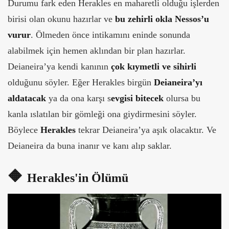
Durumu fark eden Herakles en maharetli olduğu işlerden
birisi olan okunu hazırlar ve
bu zehirli okla Nessos’u
vurur
. Ölmeden önce intikamını eninde sonunda
alabilmek için hemen aklından bir plan hazırlar.
Deianeira’ya kendi kanının
çok kıymetli ve sihirli
olduğunu söyler. Eğer Herakles birgün
Deianeira’yı
aldatacak
ya da ona karşı s
evgisi bitecek
olursa bu
kanla ıslatılan bir gömleği ona giydirmesini söyler.
Böylece
Herakles
tekrar Deianeira’ya aşık olacaktır. Ve
Deianeira da buna inanır ve kanı alıp saklar.
🔶
Herakles'in Ölümü