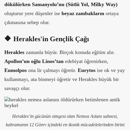
dökülürken
Samanyolu’nu (Sütlü Yol, Milky Way)
oluşturur yere düşenler ise
beyaz zambakların
ortaya
çıkmasına sebep olur.
🔶
Herakles'in Gençlik Çağı
Herakles
zamanla büyür. Birçok konuda eğitim alır.
Apollon’un oğlu Linos’tan
edebiyat öğrenirken,
Eumolpos
ona lir çalmayı öğretir.
Eurytos
ise ok ve yay
kullanmayı, ata binmeyi öğretir ve Herakles büyük bir
savaşçı olur.
Herakles’in gücünün simgesi olan Nemea Aslanı sahnesi,
kahramanın 12 Görev içindeki en ikonik mücadelelerinden birini