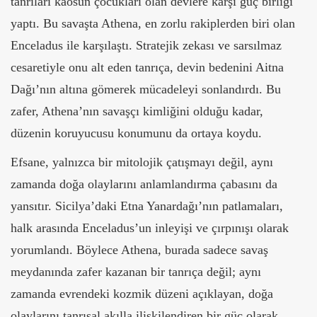
tanrıları kaosun çocukları olan devlere karşı güç birliği
yaptı. Bu savaşta Athena, en zorlu rakiplerden biri olan
Enceladus ile karşılaştı. Stratejik zekası ve sarsılmaz
cesaretiyle onu alt eden tanrıça, devin bedenini Aitna
Dağı’nın altına gömerek mücadeleyi sonlandırdı. Bu
zafer, Athena’nın savaşçı kimliğini olduğu kadar,
düzenin koruyucusu konumunu da ortaya koydu.
Efsane, yalnızca bir mitolojik çatışmayı değil, aynı
zamanda doğa olaylarını anlamlandırma çabasını da
yansıtır. Sicilya’daki Etna Yanardağı’nın patlamaları,
halk arasında Enceladus’un inleyişi ve çırpınışı olarak
yorumlandı. Böylece Athena, burada sadece savaş
meydanında zafer kazanan bir tanrıça değil; aynı
zamanda evrendeki kozmik düzeni açıklayan, doğa
olaylarını tanrısal akılla ilişkilendiren bir güç olarak