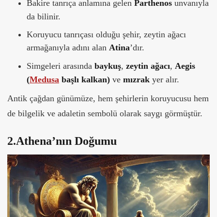
Bakire tanrıça anlamına gelen
Parthenos
unvanıyla
da bilinir.
Koruyucu tanrıçası olduğu şehir, zeytin ağacı
armağanıyla adını alan
Atina
’dır.
Simgeleri arasında
baykuş
,
zeytin ağacı
,
Aegis
(
Medusa
başlı kalkan)
ve
mızrak
yer alır.
Antik çağdan günümüze, hem şehirlerin koruyucusu hem
de bilgelik ve adaletin sembolü olarak saygı görmüştür.
2.Athena’nın Doğumu