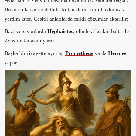
Aylar sonra Zeus’un başında dayanılmaz sancılar başlar.
Bu acı o kadar şiddetlidir ki tanrıların kralı haykırarak
yardım ister. Çeşitli anlatılarda farklı çözümler aktarılır:
Bazı versiyonlarda
Hephaistos
, elindeki keskin balta ile
Zeus’un kafasını yarar.
Başka bir rivayette aynı işi
Prometheus
ya da
Hermes
yapar.