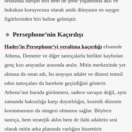
ortasında barışın sesi hem de şehir yaşamında akıl ve
hukukun koruyucusu olarak antik dünyanın en saygın
figürlerinden biri haline gelmiştir.
🔹
Persephone’nin Kaçırılışı
Hades’in Persephone’yi yeraltına kaçırdığı
efsanede
Athena, Demeter ve diğer tanrıçalarla birlikte kaybolan
genç kızı arayanlar arasında anılır. Mitin merkezinde yer
almasa da onun adı, bu arayışın adalet ve düzeni temsil
eden tanrıçaları da harekete geçirdiğini gösterir.
Athena’nın burada görünmesi, sadece savaşın değil, aynı
zamanda haksızlığa karşı duyarlılığın, kozmik düzenin
korunmasının da simgesi olmasını sağlar. Böylece
tanrıça, hem stratejik aklın hem de ilahi adaletin sesi
olarak mitin arka planında varlığını hissettirir.