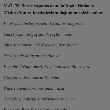
M.Ö. 700’lerde yaşamış olan ünlü şair Hesiodos
Medusa’nın ve kardeşlerinin doğumunu şöyle anlatır:
Phorkys'le birleşen Keto, Graiaları doğurdu,
Güzel yüzlü, doğuştan ak saçlıdır onlar,
Ölümsüz tanrılar da Kocakarı der onlara
Yeryüzünde dolaşan insanlar da.
Pemphredo'nun güzel, Enyo'nun sarı tülleri vardı.
Gorgoları da doğuran Keto'dur.
Ünleri büyük Okeanos'unkini aşar,
Geceyle gündüzün sınırlarında otururlar
İnce sesli Batı Kızları'nın yurdunda;