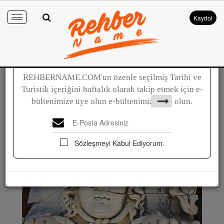
Kaydol
Toggle
navigation
İlk Öğrenen Siz Olun !!
REHBERNAME.COM'un özenle seçilmiş Tarihi ve
Mitoloji
Turistik içeriğini haftalık olarak takip etmek için e-
Medusa Efsanesi | Yılan Saçlı
bültenimize üye olun e-bültenimize üye olun.
Medusa'nın Hikayesi
Sözleşmeyi Kabul Ediyorum.