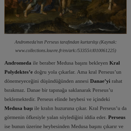
Andromeda'nın Perseus tarafından kurtarılışı (Kaynak:
www.collections.louvre.fr/en/ark:/53355/cl010061225)
Andromeda
ile beraber Medusa başını bekleyen
Kral
Polydektes’e
doğru yola çıkarlar. Ama kral Perseus’un
dönemeyeceğini düşündüğünden annesi
Danae’yi
rahat
bırakmaz. Danae bir tapınağa saklanarak Perseus’u
beklemektedir. Perseus elinde heybesi ve içindeki
Medusa başı
ile kralın huzuruna çıkar. Kral Perseus’u da
görmenin öfkesiyle yalan söylediğini iddia eder.
Perseus
ise bunun üzerine heybesinden Medusa başını çıkarır ve