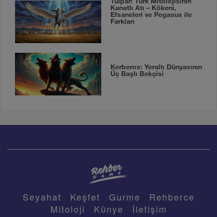
Tulpar: Türk Mitolojisinin
Kanatlı Atı – Kökeni,
Efsaneleri ve Pegasus ile
Farkları
Kerberos: Yeraltı Dünyasının
Üç Başlı Bekçisi
Seyahat
Keşfet
Gurme
Rehberce
Mitoloji
Künye
İletişim