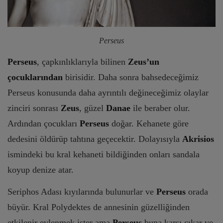
Perseus
Perseus
, çapkınlıklarıyla bilinen
Zeus’un
çocuklarından
birisidir. Daha sonra bahsedeceğimiz
Perseus konusunda daha ayrıntılı değineceğimiz olaylar
zinciri sonrası
Zeus
, güzel
Danae
ile beraber olur.
Ardından çocukları
Perseus
doğar. Kehanete göre
dedesini öldürüp tahtına geçecektir. Dolayısıyla
Akrisios
ismindeki bu kral kehaneti bildiğinden onları sandala
koyup denize atar.
Seriphos Adası kıyılarında bulunurlar ve
Perseus
orada
büyür. Kral Polydektes de annesinin güzelliğinden
etkilenir evlenmek ister ama
Perseus
buna karşı çıkar ve