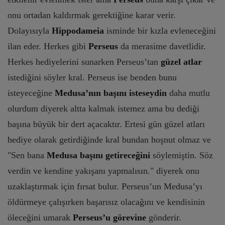
onu ortadan kaldırmak gerektiğine karar verir.
Dolayısıyla
Hippodameia
isminde bir kızla evleneceğini
ilan eder. Herkes gibi
Perseus
da merasime davetlidir.
Herkes hediyelerini sunarken Perseus’tan
güzel atlar
istediğini söyler kral. Perseus ise benden bunu
isteyeceğine
Medusa’nın başını isteseydin
daha mutlu
olurdum diyerek altta kalmak istemez ama bu dediği
başına büyük bir dert açacaktır. Ertesi gün güzel atları
hediye olarak getirdiğinde kral bundan hoşnut olmaz ve
"Sen bana
Medusa başını getireceğini
söylemiştin. Söz
verdin ve kendine yakışanı yapmalısın." diyerek onu
uzaklaştırmak için fırsat bulur. Perseus’un Medusa’yı
öldürmeye çalışırken başarısız olacağını ve kendisinin
öleceğini umarak
Perseus’u görevine
gönderir.