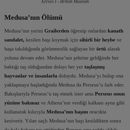
Xerxes I - British Museum
Medusa’nın Ölümü
Medusa’nın yerini
Grailerden
öğrenip onlardan
kanatlı
sandalet,
kesilen başı koymak için
sihirli bir heybe
ve
başa takıldığında görünmezlik sağlayan bir
örtü
alarak
yoluna devam eder. Medusa’nın şehrine geldğinde her
baktığı taş olduğundan dolayı her yer
taşlaşmış
hayvanlar ve insanlarla
doluydu. Medusa’yı bulup ona
yaklaşmaya başladığında Medusa da Perseus’u fark eder.
Bakışlarıyla Perseus’u taş etmek ister ama
Perseus onun
yüzüne bakmaz
ve Athena’nın verdiği kalkanı ayna gibi
kullanarak kılıcıyla
Medusa’nın başını
oracıkta
kesiverir. Yılan saçlı Medusa’nın başı kesildikten sonra
da hala bakanı taş ettiğinden Perseus onu yolda aldığı