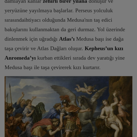
damlayan kanlar
zehirli birer yılana
dönüşür ve
yeryüzüne yayılmaya başlarlar.
Perseus yolculuk
sırasındaihtiyacı olduğunda Medusa'nın taş edici
bakışlarını kullanmaktan da geri durmaz. Yol üzerinde
dinlenmek için uğradığı
Atlas’ı
Medusa başı ise dağa
taşa çevirir ve Atlas Dağları oluşur.
Kepheus’un kızı
Anromeda’yı
kurban ettikleri sırada dev yaratığı yine
Medusa başı ile taşa çevirerek kızı kurtarır.