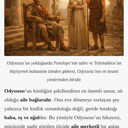
Odysseus’un yokluğunda Penelope’nin sabrı ve Telemakhos’un
büyüyerek babasının izinden gitmesi, Odysseia’nın en insani
yönlerinden biridir.
Odysseus
’un kimliğini şekillendiren en önemli unsur, ait
olduğu
aile bağlarıdır
. Onu eve dönmeye zorlayan şey
yalnızca bir krallık sorumluluğu değil; geride bıraktığı
baba, eş ve oğul
dur. Bu yönüyle Odysseus’un hikayesi,
mitolojide nadir görülen ölçüde
aile merkezli
bir anlatı