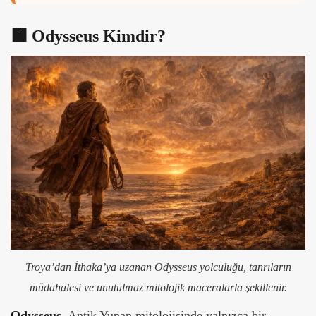
🟧
Odysseus Kimdir?
Troya’dan İthaka’ya uzanan Odysseus yolculuğu, tanrıların
müdahalesi ve unutulmaz mitolojik maceralarla şekillenir.
Odysseus
, Antik Yunan mitolojisinde yalnızca bir