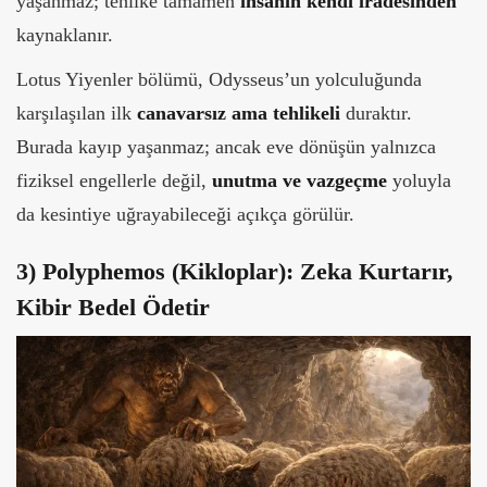
yaşanmaz; tehlike tamamen
insanın kendi iradesinden
kaynaklanır.
Lotus Yiyenler bölümü, Odysseus’un yolculuğunda
karşılaşılan ilk
canavarsız ama tehlikeli
duraktır.
Burada kayıp yaşanmaz; ancak eve dönüşün yalnızca
fiziksel engellerle değil,
unutma ve vazgeçme
yoluyla
da kesintiye uğrayabileceği açıkça görülür.
3) Polyphemos (Kikloplar): Zeka Kurtarır,
Kibir Bedel Ödetir