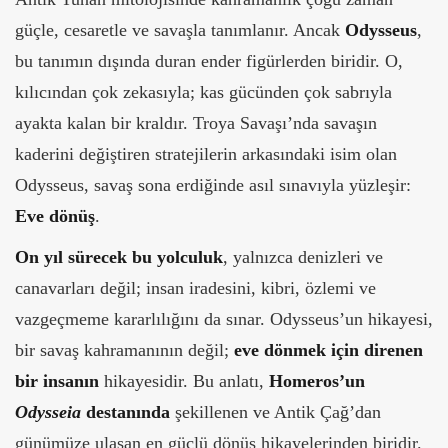
güçle, cesaretle ve savaşla tanımlanır. Ancak
Odysseus
,
bu tanımın dışında duran ender figürlerden biridir. O,
kılıcından çok zekasıyla; kas gücünden çok sabrıyla
ayakta kalan bir kraldır. Troya Savaşı’nda savaşın
kaderini değiştiren stratejilerin arkasındaki isim olan
Odysseus, savaş sona erdiğinde asıl sınavıyla yüzleşir:
Eve dönüş
.
On yıl sürecek bu yolculuk
, yalnızca denizleri ve
canavarları değil; insan iradesini, kibri, özlemi ve
vazgeçmeme kararlılığını da sınar. Odysseus’un hikayesi,
bir savaş kahramanının değil;
eve dönmek için direnen
bir insanın
hikayesidir. Bu anlatı,
Homeros’un
Odysseia
destanında
şekillenen ve Antik Çağ’dan
günümüze ulaşan en güçlü dönüş hikayelerinden biridir.