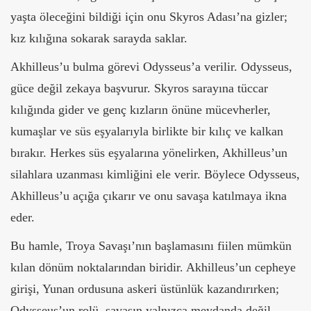
yaşta öleceğini bildiği için onu Skyros Adası’na gizler;
kız kılığına sokarak sarayda saklar.
Akhilleus’u bulma görevi Odysseus’a verilir. Odysseus,
güce değil zekaya başvurur. Skyros sarayına tüccar
kılığında gider ve genç kızların önüne mücevherler,
kumaşlar ve süs eşyalarıyla birlikte bir kılıç ve kalkan
bırakır. Herkes süs eşyalarına yönelirken, Akhilleus’un
silahlara uzanması kimliğini ele verir. Böylece Odysseus,
Akhilleus’u açığa çıkarır ve onu savaşa katılmaya ikna
eder.
Bu hamle, Troya Savaşı’nın başlamasını fiilen mümkün
kılan dönüm noktalarından biridir. Akhilleus’un cepheye
girişi, Yunan ordusuna askeri üstünlük kazandırırken;
Odysseus’un rolü, savaşın yalnızca meydanda değil,