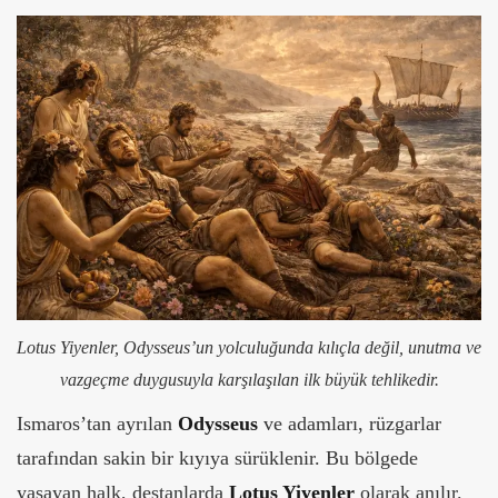
Lotus Yiyenler, Odysseus’un yolculuğunda kılıçla değil, unutma ve
vazgeçme duygusuyla karşılaşılan ilk büyük tehlikedir.
Ismaros’tan ayrılan
Odysseus
ve adamları, rüzgarlar
tarafından sakin bir kıyıya sürüklenir. Bu bölgede
yaşayan halk, destanlarda
Lotus Yiyenler
olarak anılır.