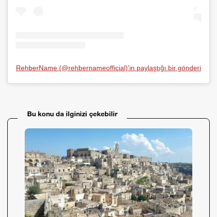
RehberName (@rehbernameofficial)'in paylaştığı bir gönderi
Bu konu da ilginizi çekebilir