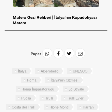
Matera Gezi Rehberi | İtalya’nın Kapadokyası
Matera
Paylas
İtalya
Alberobello
UNESCO
Roma
İtalya'nın Çizmesi
Roma İmparatorluğu
Lo Stivale
Puglia
Trulli
Trulli Evleri
Costa dei Trulli
Rione Monti
Harran