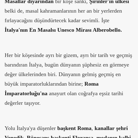
Masallar diyarından
bir köşe sanki,
Şirinler'in ülkesi
belki de, masal kahramanlarının her an bir yerlerden
fırlayacağını düşündürtecek kadar sevimli. İşte
İtalya'nın En Masalsı Unesco Mirası Alberobello.
Her bir köşesinde ayrı bir gizem, ayrı bir tarih ve geçmiş
barındıran İtalya, bugün dünyanın şüphesiz en görmeye
değer ülkelerinden biri. Dünyanın gelmiş geçmiş en
büyük imparatorluklarından birine;
Roma
İmparatorluğu'na
anayurt olan coğrafya eşsiz tarihi
değerler taşıyor.
Yolu İtalya'ya düşenler
başkent Roma
,
kanallar şehri
Venedik
,
Rönesans başkenti
Floransa
,
modanın kalbi