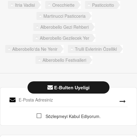
Itria Vadisi
Orecchiette
Pasticciotto
Martinucci Pasticceria
Alberobello Gezi Rehberi
Alberobello Gezilecek Yer
Alberobello'da Ne Yenir
Trulli Evlerinin Özellikl
Alberobello Festivalleri
E-Bulten Uyeligi
Sözleşmeyi Kabul Ediyorum.