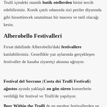
Trulli içindeki otantik
butik otellerden
birini tercih
edebilirsiniz. Konik çatılı odanızda sizi periler diyarında
gibi hissettirecek unutulmaz bir macera ve tatil olacağı
kesin.
Alberobello Festivalleri
Fırsat dahilinde Alberobello'daki
festivallere
katılabilirsiniz. Genellikle yaz aylarında gerçekleşen
festivaller de kasaba ziyaretçi akınına uğruyor.
Festival del Sovrano
(
Costa dei Trulli Festivali
)
ağustos
ayında yaklaşık
on gün süren
konserlerin
verildiği bir festival ve Trulli'de yapılıyor.
Beer Within the Trulli
de en meşhur festivallerden ve