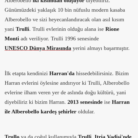
Alberobello
iki kısımdan oluşuyor
diyebiliriz.
Günümüzdeki yaklaşık 10 bin nüfuslu modern kasaba
Alberobello ve sizi heyecanlandıracak olan asıl kısım
yani
Trulli
. Trulli evlerinin olduğu alana ise
Rione
Monti
adı veriliyor. Trulli 1996 senesinde
UNESCO Dünya Mirasında
yerini almayı başarmıştır.
İlk etapta kendinizi
Harran'da
hissedebilirsiniz. Bizim
Harran evlerini öylesine andırıyor ki Trulli, Alberobello
evlerine ilham veren yer de aslında doğu kültürü, yani
diyebiliriz ki bizim Harran.
2013 senesinde
ise
Harran
ile Alberobello kardeş şehirler
oldular.
Trullo
ya da çoğul kullanımıyla
Trulli
,
Itria Vadisi'nde