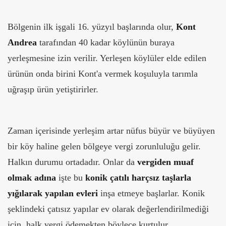
Bölgenin ilk işgali 16. yüzyıl başlarında olur,
Kont
Andrea
tarafından 40 kadar köylünün buraya
yerleşmesine izin verilir. Yerleşen köylüler elde edilen
ürünün onda birini Kont'a vermek koşuluyla tarımla
uğraşıp ürün yetiştirirler.
Zaman içerisinde yerleşim artar nüfus büyür ve büyüyen
bir köy haline gelen bölgeye vergi zorunluluğu gelir.
Halkın durumu ortadadır. Onlar da
vergiden muaf
olmak adına
işte bu
konik çatılı harçsız taşlarla
yığılarak yapılan evleri
inşa etmeye başlarlar. Konik
şeklindeki çatısız yapılar ev olarak değerlendirilmediği
için, halk vergi ödemekten böylece kurtulur.