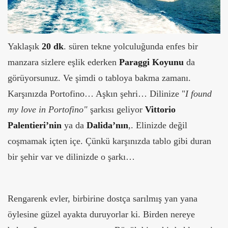
Yaklaşık
20 dk
. süren tekne yolculuğunda enfes bir
manzara sizlere eşlik ederken
Paraggi Koyunu
da
görüyorsunuz. Ve şimdi o tabloya bakma zamanı.
Karşınızda Portofino… Aşkın şehri… Dilinize "
I found
my love in Portofino"
şarkısı geliyor
Vittorio
Palentieri’nin
ya da
Dalida’nın
,. Elinizde değil
coşmamak içten içe. Çünkü karşınızda tablo gibi duran
bir şehir var ve dilinizde o şarkı…
Rengarenk evler, birbirine dostça sarılmış yan yana
öylesine güzel ayakta duruyorlar ki. Birden nereye