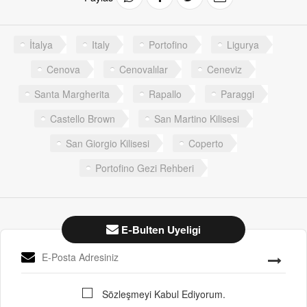
İtalya
Italy
Portofino
Ligurya
Cenova
Cenovalılar
Ceneviz
Santa Margherita
Rapallo
Paraggi
Castello Brown
San Martino Kilisesi
San Giorgio Kilisesi
Coperto
Portofino Gezi Rehberi
E-Bulten Uyeligi
Sözleşmeyi Kabul Ediyorum.