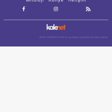
2026© REHBERNAME’de yayınlanan içeriklerin her hakkı saklıdır.