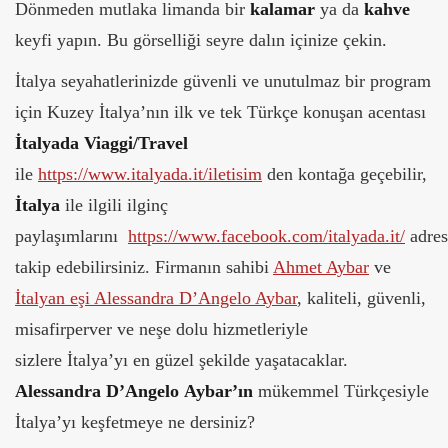
Dönmeden mutlaka limanda bir
kalamar
ya da
kahve
keyfi yapın. Bu görselliği seyre dalın içinize çekin.
İtalya seyahatlerinizde güvenli ve unutulmaz bir program
için Kuzey İtalya’nın ilk ve tek Türkçe konuşan acentası
İtalyada Viaggi/Travel
ile
https://www.italyada.it/iletisim
den kontağa geçebilir,
İtalya
ile ilgili ilginç
paylaşımlarını
https://www.facebook.com/italyada.it/
adres
takip edebilirsiniz. Firmanın sahibi
Ahmet Aybar
ve
İtalyan eşi Alessandra D’Angelo Aybar
, kaliteli, güvenli,
misafirperver ve neşe dolu hizmetleriyle
sizlere İtalya’yı en güzel şekilde yaşatacaklar.
Alessandra D’Angelo Aybar’ın
mükemmel Türkçesiyle
İtalya’yı keşfetmeye ne dersiniz?