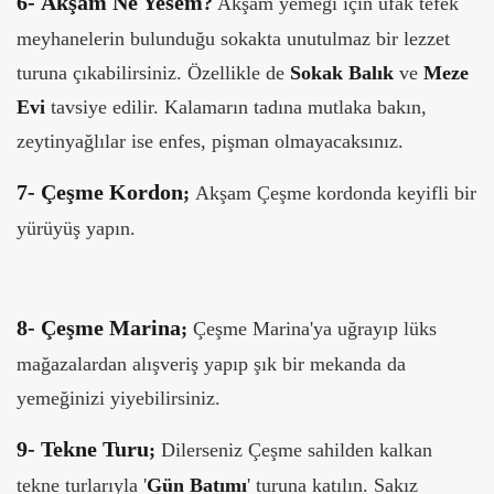
6-
Akşam Ne Yesem
?
Akşam yemeği için ufak tefek
meyhanelerin bulunduğu sokakta unutulmaz bir lezzet
turuna çıkabilirsiniz. Özellikle de
Sokak Balık
ve
Meze
Evi
tavsiye edilir. Kalamarın tadına mutlaka bakın,
zeytinyağlılar ise enfes, pişman olmayacaksınız.
7-
Çeşme Kordon
;
Akşam Çeşme kordonda keyifli bir
yürüyüş yapın.
8-
Çeşme Marina
;
Çeşme Marina'ya uğrayıp lüks
mağazalardan alışveriş yapıp şık bir mekanda da
yemeğinizi yiyebilirsiniz.
9-
Tekne Turu
;
Dilerseniz Çeşme sahilden kalkan
tekne turlarıyla '
Gün Batımı
' turuna katılın. Sakız