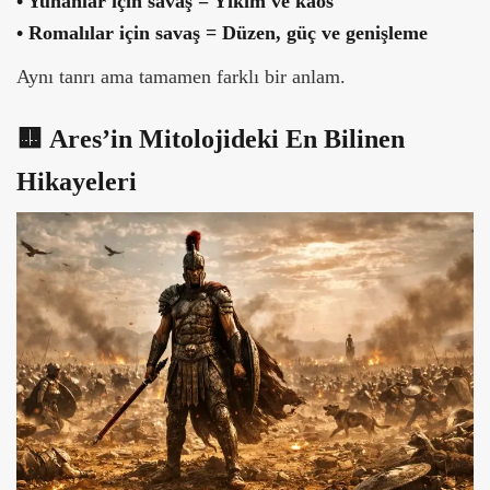
•
Yunanlar için savaş = Yıkım ve kaos
•
Romalılar için savaş = Düzen, güç ve genişleme
Aynı tanrı ama tamamen farklı bir anlam.
🟨
Ares’in Mitolojideki En Bilinen
Hikayeleri