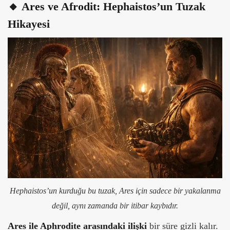
🔸 Ares ve Afrodit: Hephaistos’un Tuzak
Hikayesi
Hephaistos’un kurduğu bu tuzak, Ares için sadece bir yakalanma
değil, aynı zamanda bir itibar kaybıdır.
Ares ile Aphrodite arasındaki ilişki
bir süre gizli kalır.