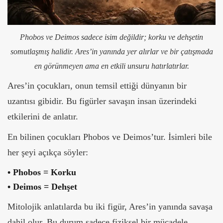
Phobos ve Deimos sadece isim değildir; korku ve dehşetin
somutlaşmış halidir. Ares’in yanında yer alırlar ve bir çatışmada
en görünmeyen ama en etkili unsuru hatırlatırlar.
Ares’in çocukları, onun temsil ettiği dünyanın bir
uzantısı gibidir. Bu figürler savaşın insan üzerindeki
etkilerini de anlatır.
En bilinen çocukları Phobos ve Deimos’tur. İsimleri bile
her şeyi açıkça söyler:
•
Phobos = Korku
•
Deimos = Dehşet
Mitolojik anlatılarda bu iki figür, Ares’in yanında savaşa
dahil olur. Bu durum sadece fiziksel bir mücadele