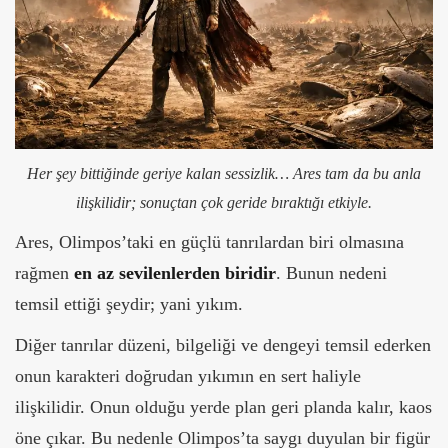
Her şey bittiğinde geriye kalan sessizlik… Ares tam da bu anla
ilişkilidir; sonuçtan çok geride bıraktığı etkiyle.
Ares, Olimpos’taki en güçlü tanrılardan biri olmasına
rağmen
en az sevilenlerden biridir
. Bunun nedeni
temsil ettiği şeydir; yani yıkım.
Diğer tanrılar düzeni, bilgeliği ve dengeyi temsil ederken
onun karakteri doğrudan yıkımın en sert haliyle
ilişkilidir. Onun olduğu yerde plan geri planda kalır, kaos
öne çıkar. Bu nedenle Olimpos’ta saygı duyulan bir figür