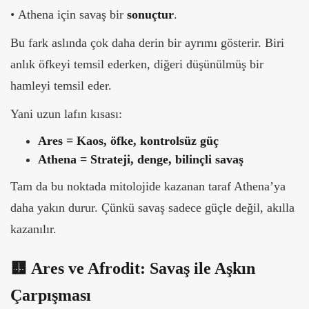
•
Athena için savaş bir
sonuçtur
.
Bu fark aslında çok daha derin bir ayrımı gösterir. Biri
anlık öfkeyi temsil ederken, diğeri düşünülmüş bir
hamleyi temsil eder.
Yani uzun lafın kısası:
Ares = Kaos, öfke, kontrolsüz güç
Athena = Strateji, denge, bilinçli savaş
Tam da bu noktada mitolojide kazanan taraf Athena’ya
daha yakın durur. Çünkü savaş sadece güçle değil, akılla
kazanılır.
🟨
Ares ve Afrodit: Savaş ile A
ş
kın
Çarpı
şması