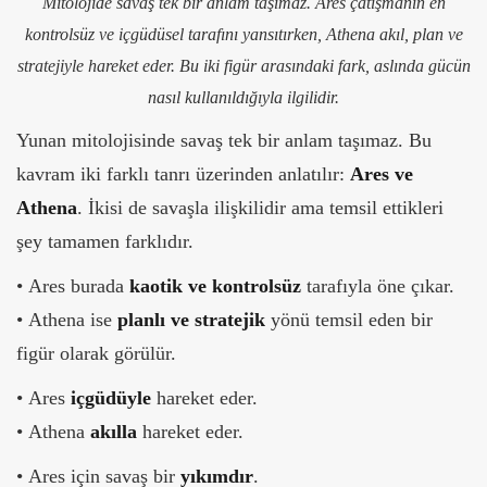
Mitolojide savaş tek bir anlam taşımaz. Ares çatışmanın en
kontrolsüz ve içgüdüsel tarafını yansıtırken, Athena akıl, plan ve
stratejiyle hareket eder. Bu iki figür arasındaki fark, aslında gücün
nasıl kullanıldığıyla ilgilidir.
Yunan mitolojisinde savaş tek bir anlam taşımaz. Bu
kavram iki farklı tanrı üzerinden anlatılır:
Ares ve
Athena
.
İkisi de savaşla ilişkilidir ama temsil ettikleri
şey tamamen farklıdır.
• Ares burada
kaotik ve kontrolsüz
tarafıyla öne çıkar.
•
Athena ise
planlı ve stratejik
yönü temsil eden bir
figür olarak görülür.
•
Ares
içgüdüyle
hareket eder.
•
Athena
akılla
hareket eder.
•
Ares için savaş bir
yıkımdır
.