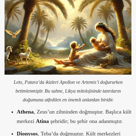
Leto, Patara’da ikizleri Apollon ve Artemis’i doğururken
betimlenmiştir. Bu sahne, Likya mitolojisinde tanrıların
doğumuna atfedilen en önemli anlardan biridir.
Athena
, Zeus’un zihninden doğmuştur. Başlıca kült
merkezi
Atina
şehridir; bu şehir ona adanmıştır.
Dionysos
, Teba’da doğmuştur. Kült merkezleri