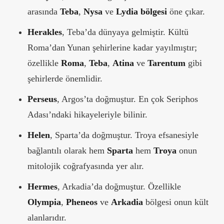
arasında
Teba
,
Nysa
ve
Lydia bölgesi
öne çıkar.
Herakles
, Teba’da dünyaya gelmiştir. Kültü
Roma’dan Yunan şehirlerine kadar yayılmıştır;
özellikle
Roma
,
Teba
,
Atina
ve
Tarentum
gibi
şehirlerde önemlidir.
Perseus
, Argos’ta doğmuştur. En çok Seriphos
Adası’ndaki hikayeleriyle bilinir.
Helen
, Sparta’da doğmuştur. Troya efsanesiyle
bağlantılı olarak hem
Sparta
hem
Troya
onun
mitolojik coğrafyasında yer alır.
Hermes
, Arkadia’da doğmuştur. Özellikle
Olympia
,
Pheneos
ve
Arkadia
bölgesi onun kült
alanlarıdır.