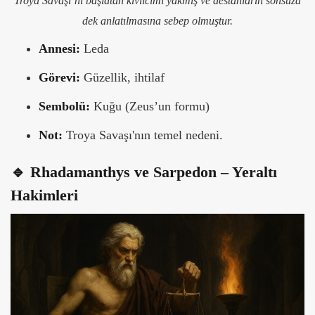
Troya Savaşı’nı başlatan kıvılcımı yakmış ve destanların sonsuza
dek anlatılmasına sebep olmuştur.
Annesi:
Leda
Görevi:
Güzellik, ihtilaf
Sembolü:
Kuğu (Zeus’un formu)
Not:
Troya Savaşı'nın temel nedeni.
🔹 Rhadamanthys ve Sarpedon – Yeraltı
Hakimleri