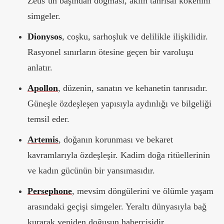
Zeus’un başından doğması, aklın tanrısal kökenini
simgeler.
Dionysos
, coşku, sarhoşluk ve delilikle ilişkilidir.
Rasyonel sınırların ötesine geçen bir varoluşu
anlatır.
Apollon
, düzenin, sanatın ve kehanetin tanrısıdır.
Güneşle özdeşleşen yapısıyla aydınlığı ve bilgeliği
temsil eder.
Artemis
, doğanın korunması ve bekaret
kavramlarıyla özdeşleşir. Kadim doğa ritüellerinin
ve kadın gücünün bir yansımasıdır.
Persephone
, mevsim döngülerini ve ölümle yaşam
arasındaki geçişi simgeler. Yeraltı dünyasıyla bağ
kurarak yeniden doğuşun habercisidir.