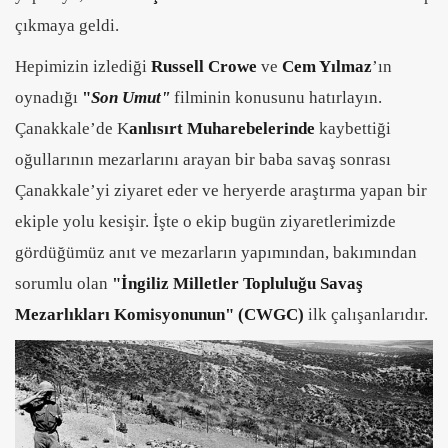
çıkmaya geldi.
Hepimizin izlediği
Russell Crowe
ve
Cem Yılmaz
’ın
oynadığı
"
Son Umut"
filminin konusunu hatırlayın.
Çanakkale’de K
anlısırt Muharebelerinde
kaybettiği
oğullarının mezarlarını arayan bir baba savaş sonrası
Çanakkale’yi ziyaret eder ve heryerde araştırma yapan bir
ekiple yolu kesişir. İşte o ekip bugün ziyaretlerimizde
gördüğümüz anıt ve mezarların yapımından, bakımından
sorumlu olan
"İngiliz Milletler Topluluğu Savaş
Mezarlıkları Komisyonunun" (CWGC)
ilk çalışanlarıdır.