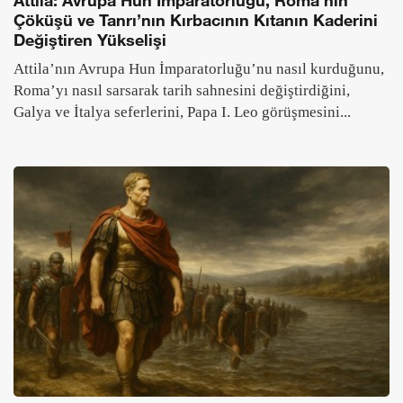
Hannibal Barca Kimdir? Hayatı, Savaşları,
Taktikleri ve Ölümü
Hannibal Barca’nın yaşamı, Alpler’i aşışı, Cannae’deki
taktik dehası ve Roma’ya karşı verdiği mücadeleler bu
rehberde kronolojik ve anlaşılır biçimde anlatılıyor....