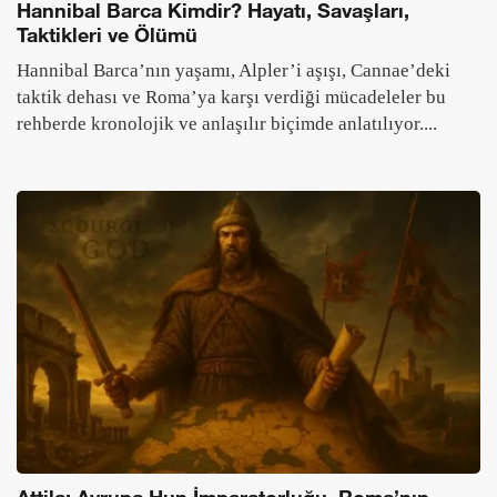
Nika Ayaklanması (MS 532): Bizans’ı Sarsan
Büyük İsyan
MS 532’de Konstantinopolis’te patlak veren Nika
Ayaklanması, Bizans’ta ağır vergiler ve adaletsizlik
algısının tetiklediği büyük bir halk isyanıdır. Hipodrom’da
başlayan...