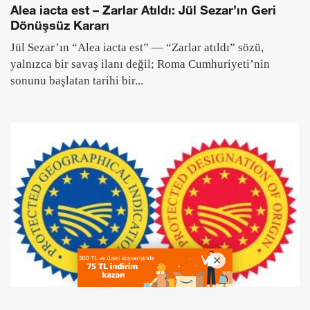
Attila: Avrupa Hun İmparatorluğu, Roma’nın
Çöküşü ve Tanrı’nın Kırbacının Kıtanın Kaderini
Değiştiren Yükselişi
Attila’nın Avrupa Hun İmparatorluğu’nu nasıl kurduğunu,
Roma’yı nasıl sarsarak tarih sahnesini değiştirdiğini,
Galya ve İtalya seferlerini, Papa I. Leo görüşmesini...