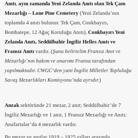
Anıtı
,
aynı zamanda Yeni Zelanda Anıtı olan Tek Çam
Mezarlığı – Lone Pine Cemetery
(Yeni Zelanda’nın
toplamda 4 anıtı bulunur. Tek Çam, Conkbayırı,
Bombatepe, 12 Ağaç Koruluğu Anıtı),
Conkbayırı Yeni
Zelanda Anıtı, Seddülbahir İngiliz Helles Anıtı ve
Fransız Anıtı
vardır. (
Şunu belirtelim Fransız Anıt ve
Mezarlığı’nın bakım ve onarımı Fransa tarafından
yapılmaktadır. CWGC’den yani İngiliz Milletler Topluluğu
Savaş Mezarlıkları Komisyonu’nda ayrıdır.
)
Anzak
sektöründe 21 mezar, 2 anıt; Seddülbahir’de 7
İngiliz Mezarlığı ve 1 anıt, 1 Fransız Mezarlığı ve Anıtı;
Anafartalar’da 4 mezarlık vardır.
Bu mezar ve anıtlar 1919 – 1925 yılları arasında