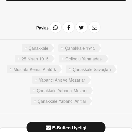
Paylas
Çanakkale
Çanakkale 1915
25 Nisan 1915
Gelibolu Yarımadası
Mustafa Kemal Atatürk
Çanakkale Savaşları
Yabancı Anıt ve Mezarlar
Çanakkale Yabancı Mezarlı
Çanakkale Yabancı Anıtlar
E-Bulten Uyeligi