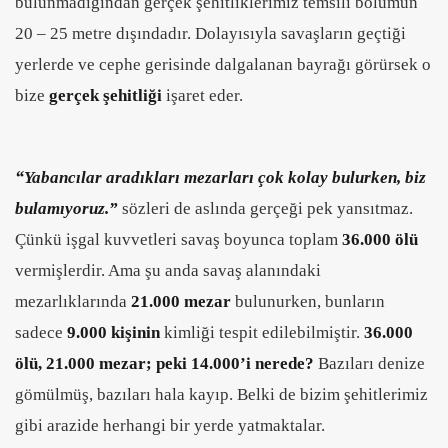
bulunmadığından gerçek şehitliklerimiz temsili bölümün
20 – 25 metre dışındadır. Dolayısıyla savaşların geçtiği
yerlerde ve cephe gerisinde dalgalanan bayrağı görürsek o
bize
gerçek şehitliği
işaret eder.
“
Yabancılar aradıkları mezarları çok kolay bulurken, biz
bulamıyoruz.”
sözleri de aslında gerçeği pek yansıtmaz.
Çünkü işgal kuvvetleri savaş boyunca toplam
36.000 ölü
vermişlerdir. Ama şu anda savaş alanındaki
mezarlıklarında
21.000 mezar
bulunurken, bunların
sadece
9.000 kişinin
kimliği tespit edilebilmiştir.
36.000
ölü, 21.000 mezar; peki 14.000’i nerede?
Bazıları denize
gömülmüş, bazıları hala kayıp. Belki de bizim şehitlerimiz
gibi arazide herhangi bir yerde yatmaktalar.