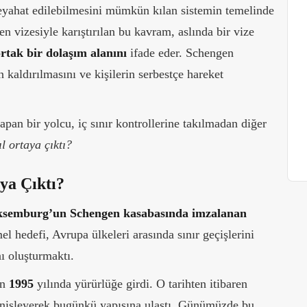
seyahat edilebilmesini mümkün kılan sistemin temelinde
 vizesiyle karıştırılan bu kavram, aslında bir vize
rtak bir dolaşım alanını
ifade eder. Schengen
n kaldırılmasını ve kişilerin serbestçe hareket
pan bir yolcu, iç sınır kontrollerine takılmadan diğer
l ortaya çıktı?
ya Çıktı?
üksemburg’un Schengen kasabasında imzalanan
el hedefi, Avrupa ülkeleri arasında sınır geçişlerini
ı oluşturmaktı.
en
1995
yılında yürürlüğe girdi. O tarihten itibaren
genişleyerek bugünkü yapısına ulaştı. Günümüzde bu