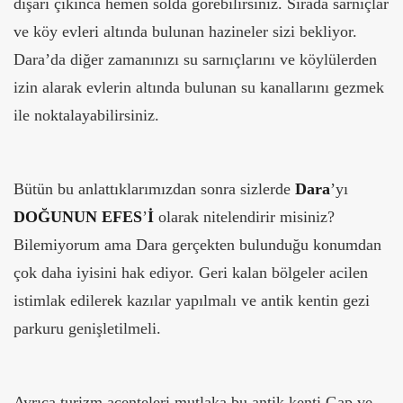
dışarı çıkınca hemen solda görebilirsiniz. Sırada sarnıçlar
ve köy evleri altında bulunan hazineler sizi bekliyor.
Dara’da diğer zamanınızı su sarnıçlarını ve köylülerden
izin alarak evlerin altında bulunan su kanallarını gezmek
ile noktalayabilirsiniz.
Bütün bu anlattıklarımızdan sonra sizlerde
Dara
’yı
DOĞUNUN EFES
’
İ
olarak nitelendirir misiniz?
Bilemiyorum ama Dara gerçekten bulunduğu konumdan
çok daha iyisini hak ediyor. Geri kalan bölgeler acilen
istimlak edilerek kazılar yapılmalı ve antik kentin gezi
parkuru genişletilmeli.
Ayrıca turizm acenteleri mutlaka bu antik kenti Gap ve