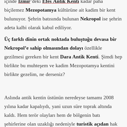
içinde
İzmir
’deki
Efes Antik Kenti
kadar paha
biçilemez
Mezopotamya
kültürüne ait kadim bir kent
bulunuyor. Şehrin batısında bulunan
Nekropol
ise şehrin
adeta kalbi olarak kabul ediliyor.
Üç farklı dinin ortak noktada buluştuğu devasa bir
Nekropol’e sahip olmasından dolayı
özellikle
gezilmesi gereken bir kent
Dara Antik Kenti
. Şimdi hep
birlikte bu muhteşem ve kadim Mezopotamya kentini
birlikte gezelim, ne derseniz?
Aslında antik kentin üstünün neredeyse tamamı 2008
yılına kadar kapalıydı, yani uzun süre toprak altında
kaldı. Hem terör olayları hem de bölgenin batı
şehirlerine olan uzaklığı nedeniyle
turistik açıdan
hak