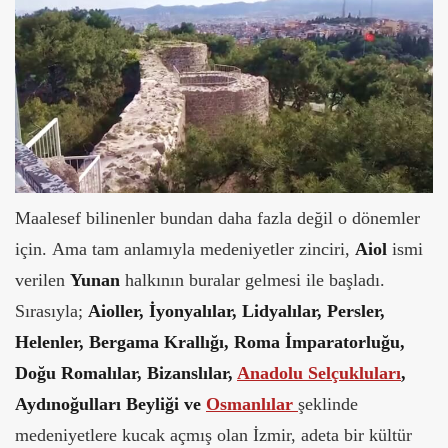
Maalesef bilinenler bundan daha fazla değil o dönemler
için. Ama tam anlamıyla medeniyetler zinciri,
Aiol
ismi
verilen
Yunan
halkının buralar gelmesi ile başladı.
Sırasıyla;
Aioller, İyonyalılar, Lidyalılar, Persler,
Helenler, Bergama Krallığı, Roma İmparatorluğu,
Doğu Romalılar, Bizanslılar,
Anadolu Selçukluları
,
Aydınoğulları Beyliği ve
Osmanlılar
şeklinde
medeniyetlere kucak açmış olan İzmir, adeta bir kültür