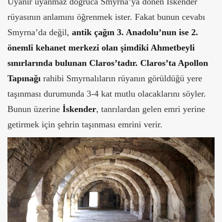
Uyanır uyanmaz doğruca Smyrna’ya dönen İskender
rüyasının anlamını öğrenmek ister. Fakat bunun cevabı
Smyrna’da değil,
antik çağın 3. Anadolu’nun ise 2.
önemli kehanet merkezi olan şimdiki Ahmetbeyli
sınırlarında bulunan Claros’tadır.
Claros’ta Apollon
Tapınağı
rahibi Smyrnalıların rüyanın görüldüğü yere
taşınması durumunda 3-4 kat mutlu olacaklarını söyler.
Bunun üzerine
İskender
, tanrılardan gelen emri yerine
getirmek için şehrin taşınması emrini verir.