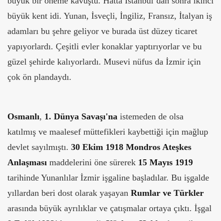
büyük bir öneme kavuştu. Hatta İstanbul’dan sonra ikinci
büyük kent idi. Yunan, İsveçli, İngiliz, Fransız, İtalyan iş
adamları bu şehre geliyor ve burada üst düzey ticaret
yapıyorlardı. Çeşitli evler konaklar yaptırıyorlar ve bu
güzel şehirde kalıyorlardı. Musevi nüfus da İzmir için
çok ön plandaydı.
Osmanlı
,
1. Dünya Savaşı'na
istemeden de olsa
katılmış ve maalesef müttefikleri kaybettiği için mağlup
devlet sayılmıştı.
30 Ekim 1918 Mondros Ateşkes
Anlaşması
maddelerini öne sürerek
15 Mayıs 1919
tarihinde Yunanlılar İzmir işgaline başladılar. Bu işgalde
yıllardan beri dost olarak yaşayan
Rumlar ve Türkler
arasında büyük ayrılıklar ve çatışmalar ortaya çıktı. İşgal