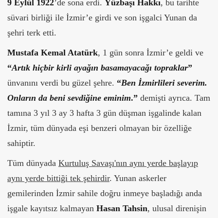
9 Eylül 1922
’de sona erdi.
Yüzbaşı Hakkı
, bu tarihte
süvari birliği ile İzmir’e girdi ve son işgalci Yunan da
şehri terk etti.
Mustafa Kemal Atatürk
, 1 gün sonra İzmir’e geldi ve
“
Artık hiçbir kirli ayağın basamayacağı topraklar
”
ünvanını verdi bu güzel şehre.
“
Ben İzmirlileri severim.
Onların da beni sevdiğine eminim
.”
demişti ayrıca. Tam
tamına 3 yıl 3 ay 3 hafta 3 gün düşman işgalinde kalan
İzmir, tüm dünyada eşi benzeri olmayan bir özelliğe
sahiptir.
Tüm dünyada
Kurtuluş Savaşı'nın aynı yerde başlayıp
aynı yerde bittiği tek şehirdir
. Yunan askerler
gemilerinden İzmir sahile doğru inmeye başladığı anda
işgale kayıtsız kalmayan
Hasan Tahsin
, ulusal direnişin