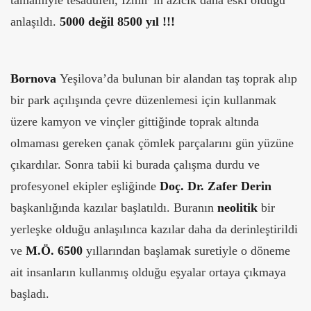
tamamiyle tesadüfen, İzmir’in azıcık daha eski olduğu
anlaşıldı.
5000 değil 8500 yıl !!!
Bornova
Yeşilova’da bulunan bir alandan taş toprak alıp
bir park açılışında çevre düzenlemesi için kullanmak
üzere kamyon ve vinçler gittiğinde toprak altında
olmaması gereken çanak çömlek parçalarını gün yüzüne
çıkardılar. Sonra tabii ki burada çalışma durdu ve
profesyonel ekipler eşliğinde
Doç. Dr. Zafer Derin
başkanlığında kazılar başlatıldı. Buranın
neolitik
bir
yerleşke olduğu anlaşılınca kazılar daha da derinleştirildi
ve
M.Ö. 6500
yıllarından başlamak suretiyle o döneme
ait insanların kullanmış olduğu eşyalar ortaya çıkmaya
başladı.