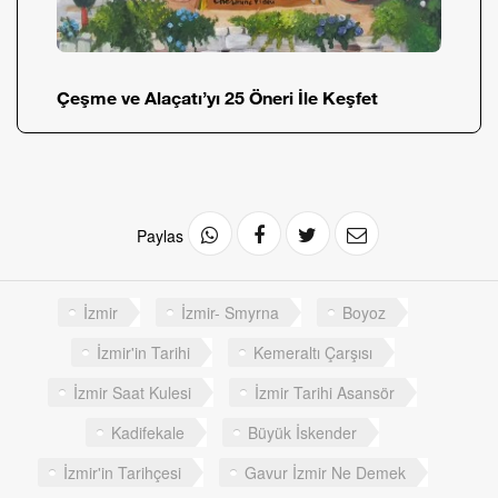
Çeşme ve Alaçatı’yı 25 Öneri İle Keşfet
Paylas
İzmir
İzmir- Smyrna
Boyoz
İzmir'in Tarihi
Kemeraltı Çarşısı
İzmir Saat Kulesi
İzmir Tarihi Asansör
Kadifekale
Büyük İskender
İzmir'in Tarihçesi
Gavur İzmir Ne Demek