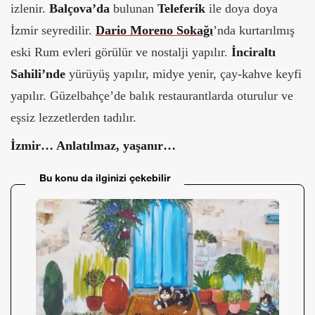
izlenir.
Balçova’da
bulunan
Teleferik
ile doya doya
İzmir seyredilir.
Dario Moreno Sokağı
’nda kurtarılmış
eski Rum evleri görülür ve nostalji yapılır.
İnciraltı
Sahili’nde
yürüyüş yapılır, midye yenir, çay-kahve keyfi
yapılır. Güzelbahçe’de balık restaurantlarda oturulur ve
eşsiz lezzetlerden tadılır.
İzmir… Anlatılmaz, yaşanır…
Bu konu da ilginizi çekebilir