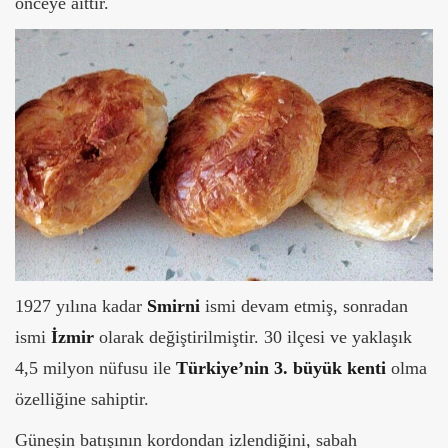
önceye aittir.
1927 yılına kadar
Smirni
ismi devam etmiş, sonradan
ismi
İzmir
olarak değiştirilmiştir. 30 ilçesi ve yaklaşık
4,5 milyon nüfusu ile
Türkiye’nin 3. büyük kenti
olma
özelliğine sahiptir.
Güneşin batışının kordondan izlendiğini, sabah