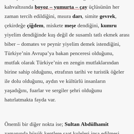
kahvaltısında
boyoz – yumurta – çay
üçlüsünün her
zaman tercih edildiğini, mısıra
darı
, simite
gevrek
,
çekirdeğe
çiğdem
, miskete
meşe
dendiğini,
kumru
yiyelim dendiğinde kuş değil de susamlı tatlı ekmek arası
biber – domates ve peynir yiyelim demek istendiğini,
Türkiye’nin Avrupa’ya bakan penceresi olduğunu,
mutfak olarak Türkiye’nin en zengin mutfaklarından
birine sahip olduğunu, etrafının tarihi ve turistik öğeler
ile dolu olduğunu, aydın ve kültürlü insanların
yaşadığını, fuarlar ve sergiler şehri olduğunu
hatırlatmakta fayda var.
Önemli bir diğer nokta ise;
Sultan Abdülhamit
zamanında büyük kentlere saat kuleleri inşa edilmesi