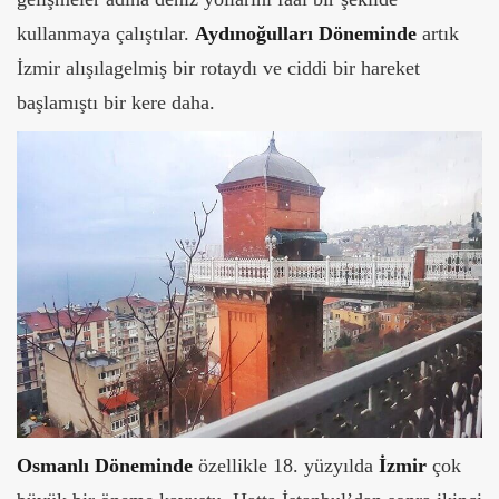
kullanmaya çalıştılar.
Aydınoğulları Döneminde
artık
İzmir alışılagelmiş bir rotaydı ve ciddi bir hareket
başlamıştı bir kere daha.
Osmanlı Döneminde
özellikle 18. yüzyılda
İzmir
çok