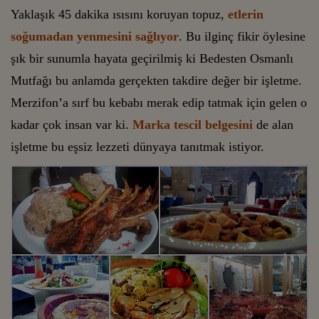
Yaklaşık 45 dakika ısısını koruyan topuz,
etlerin
soğumadan yenmesini sağlıyor
. Bu ilginç fikir öylesine
şık bir sunumla hayata geçirilmiş ki Bedesten Osmanlı
Mutfağı bu anlamda gerçekten takdire değer bir işletme.
Merzifon’a sırf bu kebabı merak edip tatmak için gelen o
kadar çok insan var ki.
Marka tescil belgesini
de alan
işletme bu eşsiz lezzeti dünyaya tanıtmak istiyor.