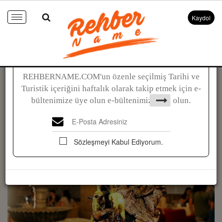
Kaydol
Toggle
navigation
İlk Öğrenen Siz Olun !!
REHBERNAME.COM'un özenle seçilmiş Tarihi ve
Gurme
Turistik içeriğini haftalık olarak takip etmek için e-
Merzifon’dan Doğan Eşsiz Lezzet:
bültenimize üye olun e-bültenimize üye olun.
Topuz Kebabı
Sözleşmeyi Kabul Ediyorum.