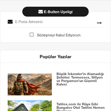
E-Bulten Uyeligi
Sözleşmeyi Kabul Ediyorum.
Popüler Yazılar
Büyük İskender’in Alamadığı
Şehirler: Termessos, Sillyon
ve Pergamon’un Gizemli
Kalesi
Tatilox.com ile Rüya Gibi
Bungalov Otel Tatilini Hemen
Planlayın