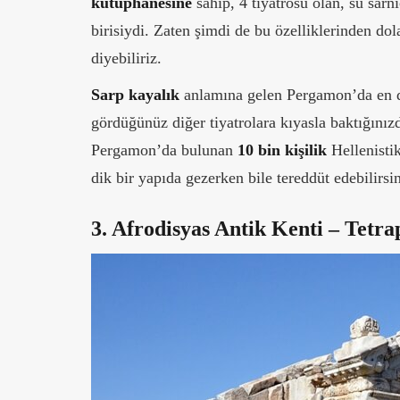
kütüphanesine
sahip, 4 tiyatrosu olan, su sarn
birisiydi. Zaten şimdi de bu özelliklerinden dol
diyebiliriz.
Sarp kayalık
anlamına gelen Pergamon’da en di
gördüğünüz diğer tiyatrolara kıyasla baktığını
Pergamon’da bulunan
10 bin kişilik
Hellenisti
dik bir yapıda gezerken bile tereddüt edebilirsin
3. Afrodisyas Antik Kenti – Tetra