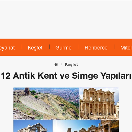
eyahat
Keşfet
Gurme
Rehberce
Mitol
Keşfet
12 Antik Kent ve Simge Yapıları