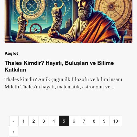
Keşfet
Thales Kimdir? Hayatı, Buluşları ve Bilime
Katkıları
Thales kimdir? Antik çağın ilk filozofu ve bilim insanı
Miletli Thales'in hayatı, matematik, astronomi ve...
‹
1
2
3
4
5
6
7
8
9
10
›