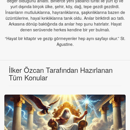
değer olduğunu anlattı. Binlerce yerli yabancı turist ile yurt içi ve
yurt dışında birçok ülke, şehir, köy, dağ, tepe gezdi gezdirdi.
İnsanların mutluluklarına, hayranlıklarına, şaşkınlıklarına bazen de
üzüntülerine, hayal kırıklıklarına tanık oldu. Anılar biriktirdi acı tatlı.
Arkasına dönüp baktığında da anılar hep şunu hatırlatır. Hayat
denen serüvende herkes kendine bir yer bulmalı.
“Hayat bir kitaptır ve gezip görmeyenler hep aynı sayfayı okur.” St.
Agustine.
İlker Özcan Tarafından Hazırlanan
Tüm Konular