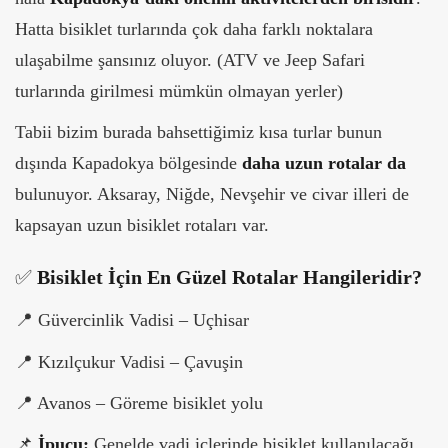
Hatta bisiklet turlarında çok daha farklı noktalara
ulaşabilme şansınız oluyor. (ATV ve Jeep Safari
turlarında girilmesi mümkün olmayan yerler)
Tabii bizim burada bahsettiğimiz kısa turlar bunun
dışında Kapadokya bölgesinde
daha uzun rotalar da
bulunuyor. Aksaray, Niğde, Nevşehir ve civar illeri de
kapsayan uzun bisiklet rotaları var.
✅
Bisiklet İçin En Güzel Rotalar Hangileridir?
📍
Güvercinlik Vadisi – Uçhisar
📍
Kızılçukur Vadisi – Çavuşin
📍
Avanos – Göreme bisiklet yolu
📌
İpucu:
Genelde vadi içlerinde bisiklet kullanılacağı