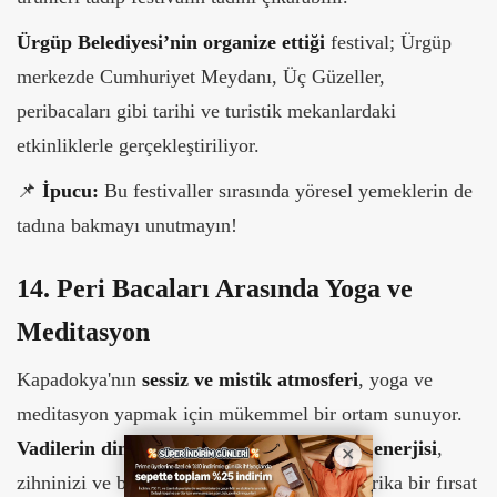
Ürgüp Belediyesi’nin organize ettiği
festival; Ürgüp
merkezde Cumhuriyet Meydanı, Üç Güzeller,
peribacaları gibi tarihi ve turistik mekanlardaki
etkinliklerle gerçekleştiriliyor.
📌
İpucu:
Bu festivaller sırasında yöresel yemeklerin de
tadına bakmayı unutmayın!
14. Peri Bacaları Arasında Yoga ve
Meditasyon
Kapadokya'nın
sessiz ve mistik atmosferi
, yoga ve
meditasyon yapmak için mükemmel bir ortam sunuyor.
Vadilerin dinginliği ve gün doğumundaki enerjisi
,
zihninizi ve bedeninizi dinlendirmek için harika bir fırsat