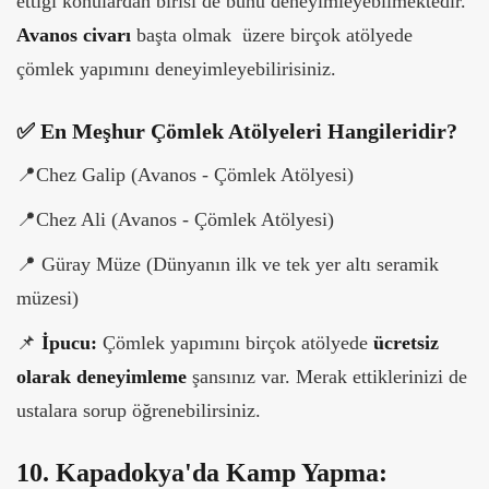
ettiği konulardan birisi de bunu deneyimleyebilmektedir.
Avanos civarı
başta olmak üzere birçok atölyede
çömlek yapımını deneyimleyebilirisiniz.
✅ En Meşhur Çömlek Atölyeleri Hangileridir?
📍
Chez Galip (Avanos - Çömlek Atölyesi)
📍
Chez Ali (Avanos - Çömlek Atölyesi)
📍
Güray Müze (Dünyanın ilk ve tek yer altı seramik
müzesi)
📌
İpucu:
Çömlek yapımını birçok atölyede
ücretsiz
olarak deneyimleme
şansınız var. Merak ettiklerinizi de
ustalara sorup öğrenebilirsiniz.
10. Kapadokya'da Kamp Yapma: