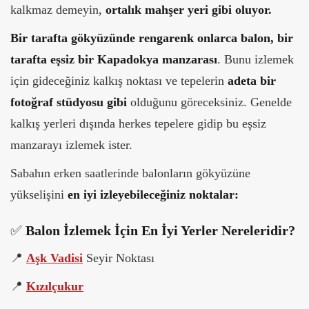
kalkmaz demeyin,
ortalık mahşer yeri gibi oluyor.
Bir tarafta gökyüzünde rengarenk onlarca balon, bir
tarafta eşsiz bir Kapadokya manzarası
. Bunu izlemek
için gideceğiniz kalkış noktası ve tepelerin
adeta bir
fotoğraf stüdyosu gibi
olduğunu göreceksiniz. Genelde
kalkış yerleri dışında herkes tepelere gidip bu eşsiz
manzarayı izlemek ister.
Sabahın erken saatlerinde balonların gökyüzüne
yükselişini
en iyi izleyebileceğiniz noktalar:
✅
Balon İzlemek İçin En İyi Yerler Nereleridir?
📍
Aşk Vadisi
Seyir Noktası
📍
Kızılçukur