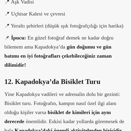
📍
Aşk Vadisi
📍
Uçhisar Kalesi ve çevresi
📍
Yeraltı şehirleri (düşük ışık fotoğrafçılığı için harika)
📌
İpucu:
En güzel fotoğraf demek ne kadar doğru
bilemem ama Kapadokya’da
gün doğumu ve gün
batımı en iyi fotoğrafları çekebileceğiniz zaman
dilimidir!
12. Kapadokya’da Bisiklet Turu
Yine Kapadokya vadileri ve adrenalin dolu bir gezinti:
Bisiklet turu. Fotoğrafın, kampın nasıl özel ilgi alanı
olduğu kişiler varsa
bisiklet de kimileri için aynı
derecede
önemlidir. Eskisi kadar yollarda göremesek de
hala
Kapadokya’daki önemli aktivitelerden birisidir
.