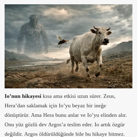
Io’nun hikayesi
kısa ama etkisi uzun sürer. Zeus,
Hera’dan saklamak için Io’yu beyaz bir ineğe
dönüştürür. Ama Hera bunu anlar ve Io’yu elinden alır.
Onu yüz gözlü dev Argos’a teslim eder.
Io artık özgür
değildir. Argos öldürüldüğünde bile bu hikaye bitmez.