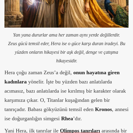
Yan yana dururlar ama her zaman aynı yerde değillerdir.
Zeus gücü temsil eder, Hera ise o güce karşı duran iradeyi. Bu
yüzden onların hikayesi bir aşk değil, denge ve çatışma
hikayesidir.
Hera çoğu zaman Zeus’a değil,
onun hayatına giren
kadınlara
yönelir. İşte bu yüzden bazı anlatılarda
acımasız, bazı anlatılarda ise kırılmış bir karakter olarak
karşımıza çıkar.
O, Titanlar kuşağından gelen bir
tanrıçadır. Babası gökyüzünü temsil eden
Kronos
, annesi
ise doğurganlığın simgesi
Rhea
’dır.
Yani Hera, ilk tanrılar ile
Olimpos tanrıları
arasında bir