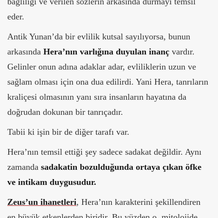
bağlılığı ve verilen sözlerin arkasında durmayı temsil
eder.
Antik Yunan’da bir evlilik kutsal sayılıyorsa, bunun
arkasında
Hera’nın varlığına duyulan inanç
vardır.
Gelinler onun adına adaklar adar, evliliklerin uzun ve
sağlam olması için ona dua edilirdi. Yani Hera, tanrıların
kraliçesi olmasının yanı sıra insanların hayatına da
doğrudan dokunan bir tanrıçadır.
Tabii ki işin bir de diğer tarafı var.
Hera’nın temsil ettiği şey sadece sadakat değildir. Aynı
zamanda
sadakatin bozulduğunda ortaya çıkan öfke
ve intikam duygusudur.
Zeus’un ihanetleri
, Hera’nın karakterini şekillendiren
en büyük etkenlerden biridir. Bu yüzden o, mitolojide