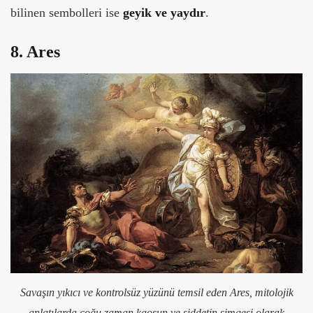
bilinen sembolleri ise
geyik ve yaydır
.
8. Ares
Savaşın yıkıcı ve kontrolsüz yüzünü temsil eden Ares, mitolojik
anlatılarda çoğu zaman kaosun ve şiddetin simgesi olarak