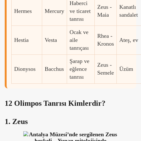
Haberci
Zeus -
Kanatlı
Hermes
Mercury
ve ticaret
Maia
sandalet
tanrısı
Ocak ve
Rhea -
Hestia
Vesta
aile
Ateş, ev
Kronos
tanrıçası
Şarap ve
Zeus -
Dionysos
Bacchus
eğlence
Üzüm
Semele
tanrısı
12 Olimpos Tanrısı Kimlerdir?
1. Zeus