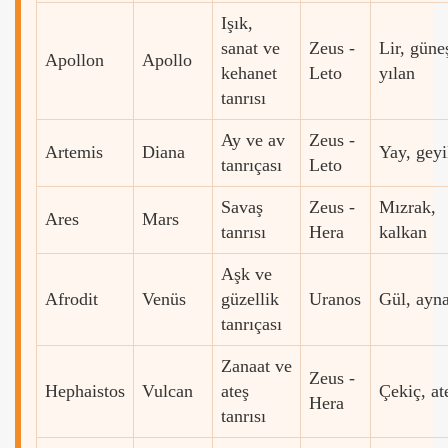
Işık,
sanat ve
Zeus -
Lir, güne
Apollon
Apollo
kehanet
Leto
yılan
tanrısı
Ay ve av
Zeus -
Artemis
Diana
Yay, gey
tanrıçası
Leto
Savaş
Zeus -
Mızrak,
Ares
Mars
tanrısı
Hera
kalkan
Aşk ve
Afrodit
Venüs
güzellik
Uranos
Gül, ayn
tanrıçası
Zanaat ve
Zeus -
Hephaistos
Vulcan
ateş
Çekiç, at
Hera
tanrısı