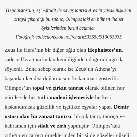
Hephaistos’un, eşi Afrodit ile savaş tanrısı Ares’in yasak ilişkisini
ortaya çıkardığı bu sahne, Olimpos’taki en bilinen ihanet
öykülerinden birini betimler.
Fotoğraf: collections.louvre.frenark53355cl010063935
Zeus ile Hera’nın bir diğer oğlu olan
Hephaistos’un
,
sadece Hera tarafından kendiliğinden doğurulduğu da
söylenir. Buna sebep olarak ise Zeus’un Athena’yı
başından kendisi doğurmasını kıskanması gösterilir.
Olimpos’un
topal ve çirkin tanrısı
olarak bilinen hor
görülse de her türlü
madeni işlemesiyle
herkesi
kıskandıracak güzellik ve işçilikte eşyalar yapar.
Demir
ustası olan bu zanaat tanrısı
, birçok tanrı, tanrıça ve
kahraman için
silah ve zırh
yapmıştır. Olimpos’taki
zıtlığın en çarpıcı örneklerinden birisi de güzeller güzeli