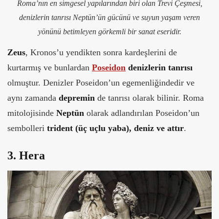
Roma’nın en simgesel yapılarından biri olan Trevi Çeşmesi,
denizlerin tanrısı Neptün’ün gücünü ve suyun yaşam veren
yönünü betimleyen görkemli bir sanat eseridir.
Zeus
, Kronos’u yendikten sonra kardeşlerini de
kurtarmış ve bunlardan
Poseidon
denizlerin tanrısı
olmuştur. Denizler Poseidon’un egemenliğindedir ve
aynı zamanda
depremin
de tanrısı olarak bilinir. Roma
mitolojisinde
Neptün
olarak adlandırılan Poseidon’un
sembolleri
trident (üç uçlu yaba), deniz ve attır
.
3. Hera