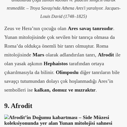
resmedilir. – T
roya Savaşı'nda Athena Ares'i yaralıyor. Jacques-
Louis David (1748–1825)
Zeus ve Hera’nın çocuğu olan
Ares savaş tanrısıdır
.
Yunan mitolojisinde çok sevilen bir tanrıça olmasa da
Roma’da oldukça önemli bir tanrı olmuştur. Roma
mitolojisinde
Mars
olarak adlandırılan tanrı,
Afrodit
ile
olan yasak aşkının
Hephaistos
tarafından ortaya
çıkarılmasıyla da bilinir.
Olimposlu
diğer tanrıların bile
savaşçı tutumundan dolayı çok hoşlanmadığı Ares’in
sembolleri ise
kalkan, domuz ve mızraktır
.
9. Afrodit