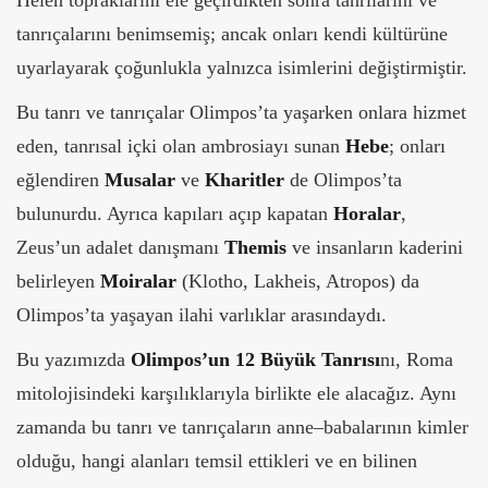
Helen topraklarını ele geçirdikten sonra tanrılarını ve
tanrıçalarını benimsemiş; ancak onları kendi kültürüne
uyarlayarak çoğunlukla yalnızca isimlerini değiştirmiştir.
Bu tanrı ve tanrıçalar Olimpos’ta yaşarken onlara hizmet
eden, tanrısal içki olan ambrosiayı sunan
Hebe
; onları
eğlendiren
Musalar
ve
Kharitler
de Olimpos’ta
bulunurdu. Ayrıca kapıları açıp kapatan
Horalar
,
Zeus’un adalet danışmanı
Themis
ve insanların kaderini
belirleyen
Moiralar
(Klotho, Lakheis, Atropos) da
Olimpos’ta yaşayan ilahi varlıklar arasındaydı.
Bu yazımızda
Olimpos’un 12 Büyük Tanrısı
nı, Roma
mitolojisindeki karşılıklarıyla birlikte ele alacağız. Aynı
zamanda bu tanrı ve tanrıçaların anne–babalarının kimler
olduğu, hangi alanları temsil ettikleri ve en bilinen