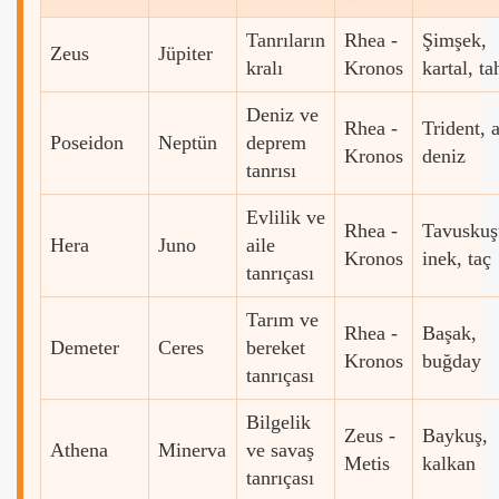
Tanrıların
Rhea -
Şimşek,
Zeus
Jüpiter
kralı
Kronos
kartal, ta
Deniz ve
Rhea -
Trident, a
Poseidon
Neptün
deprem
Kronos
deniz
tanrısı
Evlilik ve
Rhea -
Tavuskuş
Hera
Juno
aile
Kronos
inek, taç
tanrıçası
Tarım ve
Rhea -
Başak,
Demeter
Ceres
bereket
Kronos
buğday
tanrıçası
Bilgelik
Zeus -
Baykuş,
Athena
Minerva
ve savaş
Metis
kalkan
tanrıçası