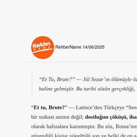
RehberName
14/06/2025
“Et Tu, Brute?” — Jül Sezar’ın ölümüyle özd
haline gelmiştir. Bu tarihi sözün gerçekliği,
“
Et tu, Brute?
” — Latince’den Türkçeye “Sen 
bir suikast anının değil;
dostluğun çöküşü, iha
olarak hafızalara kazınmıştır. Bu söz, Roma’nı
güvendiği kişiye yönelttiği son ve belki de en a