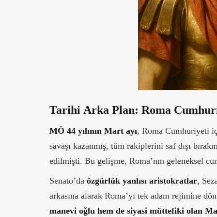
Tarihi Arka Plan: Roma Cumhuri
MÖ 44 yılının Mart ayı
, Roma Cumhuriyeti içi
savaşı kazanmış, tüm rakiplerini saf dışı bırak
edilmişti. Bu gelişme, Roma’nın geleneksel cumh
Senato’da
özgürlük yanlısı aristokratlar
, Sez
arkasına alarak Roma’yı tek adam rejimine dö
manevi oğlu hem de siyasi müttefiki olan M