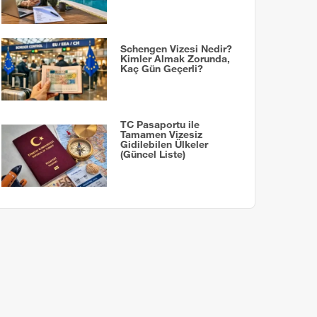
Schengen Vizesi Nedir?
Kimler Almak Zorunda,
Kaç Gün Geçerli?
TC Pasaportu ile
Tamamen Vizesiz
Gidilebilen Ülkeler
(Güncel Liste)