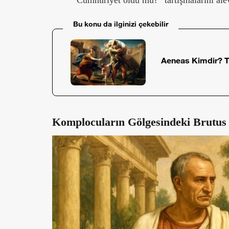
“Cumhuriyet öldü mü?” tartışmalarını alev
Bu konu da ilginizi çekebilir
Aeneas Kimdir? T
Komplocuların Gölgesindeki Brutus