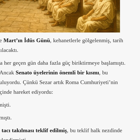
re
Mart’ın İdüs Günü
, kehanetlerle gölgelenmiş, tarih
ılacaktı.
a her geçen gün daha fazla güç biriktirmeye başlamıştı.
. Ancak
Senato üyelerinin önemli bir kısmı
, bu
ı buluyordu. Çünkü Sezar artık Roma Cumhuriyeti’nin
 içinde hareket ediyordu:
mişti.
mıştı.
 tacı takılması teklif edilmiş
, bu teklif halk nezdinde