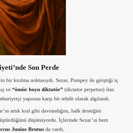
yeti’nde Son Perde
n bir kırılma noktasıydı. Sezar, Pompey ile giriştiği iç
mış ve
“ömür boyu diktatör”
(dictator perpetuo) ilan
uriyetçi yapısına karşı bir tehdit olarak algılandı.
ar’ın artık kral gibi davrandığını, halk desteğini
nüştürdüğünü düşünüyordu. İçlerinde Sezar’ın hem
arcus Junius Brutus
da vardı.