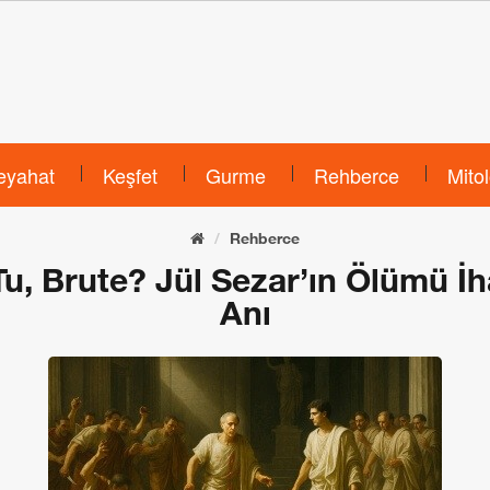
eyahat
Keşfet
Gurme
Rehberce
Mitol
Rehberce
Tu, Brute? Jül Sezar’ın Ölümü 
Anı