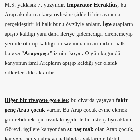
M.S. yaklaşık 7. yüzyıldır.
İmparator Heraklius
, bu
Arap akınlarına karşı öylesine şiddetli bir savunma
gerçekleştirir ki halk bunu övgüyle anlatır.
İşte
arapların
apışıp kaldığı yani daha ileriye gidemediği, direnemeyip
yerinde oturup kaldığı bu savunmanın ardından, halk
buraya “
Arapapıştı
” ismini koyar. O gün bugündür
kanyonun ismi Arapların apışıp kaldığı yer olarak
dillerden dile aktarılır.
Diğer bir rivayete göre ise
; bu civarda yaşayan
fakir
genç Arap çocuk
vardır. Bu Arap çocuk evine ekmek
götürebilmek için ovadaki işçilerle birlikte çalışmaktadır.
Görevi, işçilere kanyondan
su taşımak
olan Arap çocuk,
kanyona her su almaya gelişinde ayaklarının birini