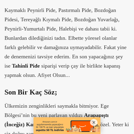
Kaymaklı Peynirli Pide, Pastırmalı Pide, Bozdoğan
Pidesi, Tereyağlı Kıymalı Pide, Bozdoğan Yuvarlağı,
Peynirli-Yumurtalı Pide, Halebişi ve dahası tabii ki.
Bunlardan dilediğinizi tadın. Elbette yöresel olanlar
farklı gelebilir ve damağınıza uymayadabilir. Fakat yine
de denemenizi tavsiye ederim. En son yapacağınız şey
ise
Tahinli Pide
siparişi verip çay ile birlikte kapanış
yapmak olsun. Afiyet Olsun...
Son Bir Kaç Söz;
Ülkemizin zenginlikleri saymakla bitmiyor. Ege
Bölgesi’nin bu yeni parlayan yıldızı
Arapapıştı
(İnceğiz) Kanyonu
hakikaten çok güzel ve özel. Yeter ki
siz doğru zamanda gezinizi planlayın.