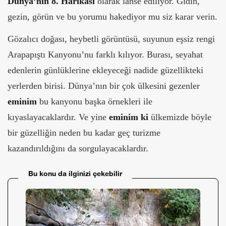
Dünya’nın 8. Harikası
olarak lanse ediliyor. Gidin,
gezin, görün ve bu yorumu hakediyor mu siz karar verin.
Gözalıcı doğası, heybetli görüntüsü, suyunun eşsiz rengi
Arapapıştı Kanyonu’nu farklı kılıyor. Burası, seyahat
edenlerin günlüklerine ekleyeceği nadide güzellikteki
yerlerden birisi. Dünya’nın bir çok ülkesini gezenler
eminim
bu kanyonu başka örnekleri ile
kıyaslayacaklardır. Ve yine
eminim ki
ülkemizde böyle
bir güzelliğin neden bu kadar geç turizme
kazandırıldığını da sorgulayacaklardır.
Bu konu da ilginizi çekebilir