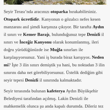
Seyir Terası’nda aracınızı
otoparka
bırakabilirsiniz.
Otopark ücretlidir
. Kanyonun o gözalıcı nefes kesen
manzarası asıl şimdi karşınıza çıkıyor. Bir tarafta
Aydın
il sınırı ve
Kemer Barajı
, bulunduğunuz tepe
Denizli
il
sınırı ve
İnceğiz Kanyonu
olarak konumlanmış, ileri
doğru yürüdüğünüzde ise
Muğla
sınırları ile
karşılaşıyorsunuz. Yani iş burada biraz karışıyor
. Neden
mi
? İşte 3 ilin sınırı demiştik ya hani, bu noktadan 3 ilin
sınırını daha net görebiliyorsunuz. Üstelik dediğim gibi
seyir tepesi
Denizli
il sınırında kalmaktadır.
Seyir terasında bulunan
kafeterya
Aydın Büyükşehir
Belediyesi tarafından açılmış. Lakin Denizli ile
mahkemelik olunca şu anda kapalı durumda. Dileriz tez