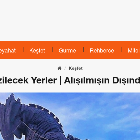
eyahat
Keşfet
Gurme
Rehberce
Mitol
Keşfet
lecek Yerler | Alışılmışın Dışınd