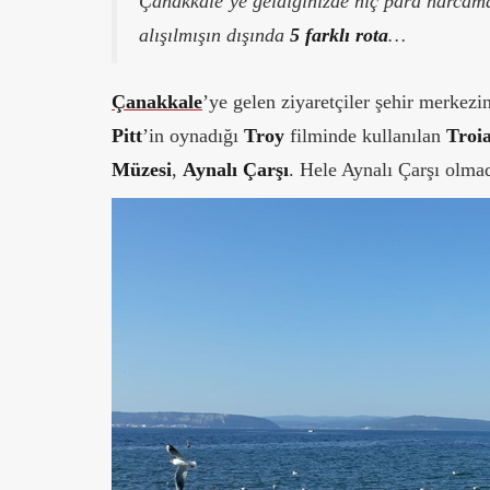
Çanakkale’ye geldiğinizde hiç para harcamad
alışılmışın dışında
5 farklı rota
…
Çanakkale
’ye gelen ziyaretçiler şehir merkez
Pitt
’in oynadığı
Troy
filminde kullanılan
Troia
Müzesi
,
Aynalı Çarşı
. Hele Aynalı Çarşı olm