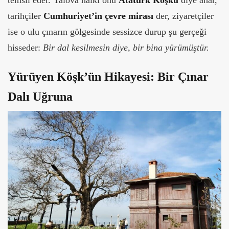
temsil eder.
Yalova halkı onu
Atatürk Köşkü
diye anar,
tarihçiler
Cumhuriyet’in çevre mirası
der, ziyaretçiler
ise o ulu çınarın gölgesinde sessizce durup şu gerçeği
hisseder:
Bir dal kesilmesin diye, bir bina yürümüştür.
Yürüyen Köşk’ün Hikayesi: Bir Çınar
Dalı Uğruna