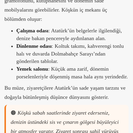
gramofonunu, kütüphanesini ve dönemin sade
mobilyalarını görebilirler. Köşkün iç mekanı üç
bölümden oluşur:
Çalışma odası
: Atatürk’ün belgelerle ilgilendiği,
denize bakan pencereyle aydınlanan alan.
Dinlenme odası
: Koltuk takımı, kahverengi tonlu
halı ve duvarda Dolmabahçe Sarayı’ndan
gönderilen tablolar.
Yemek salonu
: Küçük ama zarif, dönemin
porselenleriyle döşenmiş masa hala aynı yerindedir.
Bu müze, ziyaretçilere Atatürk’ün sade yaşam tarzını ve
doğayla bütünleşmiş düşünce dünyasını gösterir.
🟠
Köşkü sabah saatlerinde ziyaret ederseniz,
denizin üstündeki sis ve çınarın gölgesi büyüleyici
bir atmosfer yaratır. Ziyaret sonrası sahil yürüyüş