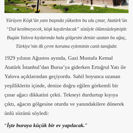
Yürüyen Köşk’ün yanı başında yükselen bu ulu çınar, Atatürk’ün
“Dal kesilmeyecek, köşk kaydırılacak” sözüyle ölümsüzleşmiştir.
Bugün Yalova kıyılarında hala gölgesini denize uzatan bu ağaç,
Türkiye’nin ilk çevre koruma eyleminin canlı tanığıdır.
1929 yılının Ağustos ayında, Gazi Mustafa Kemal
Atatürk İstanbul’dan Bursa’ya giderken Ertuğrul Yatı ile
Yalova açıklarından geçiyordu. Sahil boyunca uzanan
yeşilliklerin içinde, denize doğru eğilen görkemli bir
çınar ağacı dikkatini çekti. Tekneyi durdurtup kıyıya
çıktı, ağacın gölgesine oturdu ve yanındakilere dönerek
ünlü sözünü söyledi:
“
İşte buraya küçük bir ev yapılacak.
”