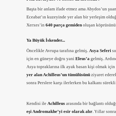
Başta bir anlam ifade etmez ama Abydos’un şua
Eceabat’ın kuzeyinde yer alan bir yerleşim oldu
Xerxes’in
640 parça gemiden
oluşan köprüsünü 
Y
a Büyük İskender...
Öncelikle Avrupa tarafına gelmiş.
Asya Seferi
sı
için en güneye doğru yani
Eleus’a
gelmiş. Ardı
Asya topraklarına ilk ayak basan kişi olmak içi
yer alan Achilleus’un tümülüsünü
ziyaret edere
sonra Perslere karşı ilerlerken bu kalkanı sürek
Kendisi ile
Achilleus
arasında bir bağlantı old
eşi Andromakhe’yi esir olarak alır
. Yıllar son