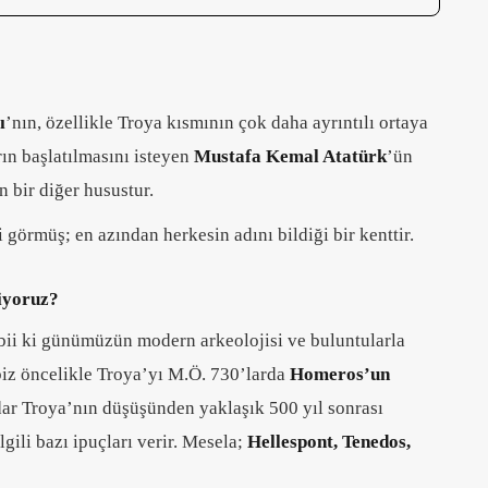
ı
’nın, özellikle Troya kısmının çok daha ayrıntılı ortaya
rın başlatılmasını isteyen
Mustafa Kemal Atatürk
’ün
 bir diğer husustur.
 görmüş; en azından herkesin adını bildiği bir kenttir.
diyoruz?
abii ki günümüzün modern arkeolojisi ve buluntularla
biz öncelikle Troya’yı M.Ö. 730’larda
Homeros’un
dar Troya’nın düşüşünden yaklaşık 500 yıl sonrası
gili bazı ipuçları verir. Mesela;
Hellespont, Tenedos,