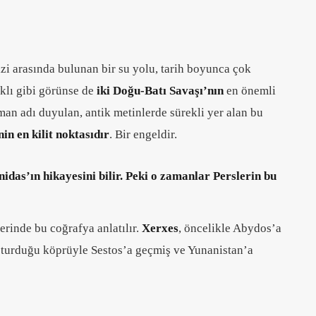
i arasında bulunan bir su yolu, tarih boyunca çok
rklı gibi görünse de
iki Doğu-Batı Savaşı’nın
en önemli
man adı duyulan, antik metinlerde sürekli yer alan bu
nin en kilit noktasıdır
. Bir engeldir.
idas’ın hikayesini bilir. Peki o zamanlar Perslerin bu
erinde bu coğrafya anlatılır.
Xerxes
, öncelikle Abydos’a
uşturduğu köprüyle Sestos’a geçmiş ve Yunanistan’a