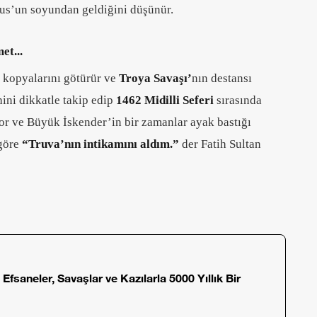
eus’un soyundan geldiğini düşünür.
et...
ın kopyalarını götürür ve
Troya Savaşı’
nın destansı
hini dikkatle takip edip
1462 Midilli Seferi
sırasında
tor ve Büyük İskender’in bir zamanlar ayak bastığı
göre
“Truva’nın intikamını aldım.”
der Fatih Sultan
 Efsaneler, Savaşlar ve Kazılarla 5000 Yıllık Bir