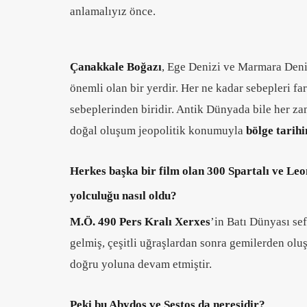
anlamalıyız önce.
Çanakkale Boğazı
, Ege Denizi ve Marmara Deniz
önemli olan bir yerdir. Her ne kadar sebepleri fa
sebeplerinden biridir. Antik Dünyada bile her za
doğal oluşum jeopolitik konumuyla
bölge tarihi
Herkes başka bir film olan 300 Spartalı ve Leon
yolculuğu nasıl oldu?
M.Ö. 490 Pers Kralı Xerxes
’in Batı Dünyası sef
gelmiş, çeşitli uğraşlardan sonra gemilerden ol
doğru yoluna devam etmiştir.
Peki bu Abydos ve Sestos da neresidir?