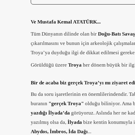
Ve Mustafa Kemal ATATÜRK...
Tüm Dünyanın dilinde olan bir
Doğu-Batı Savaş
çıkarılmasını ve bunun için arkeolojik çalışmala
Troya’ya duyduğu ilgi de dikkat edilmesi gereken
Görüldüğü üzere
Troya
her dönem büyük bir ilgi
Bir de acaba biz gerçek Troya’yı mı ziyaret e
Bu da soru işaretlerinin en önemlilerindendir. T
buranın
"gerçek Troya"
olduğu biliniyor. Ama 
yazdığı İlyada’da
görüyoruz. Aslında her ne ka
yazılmış olsa da,
İlyada
bize kentin konumuyla il
Abydos, İmbros, İda Dağı
...