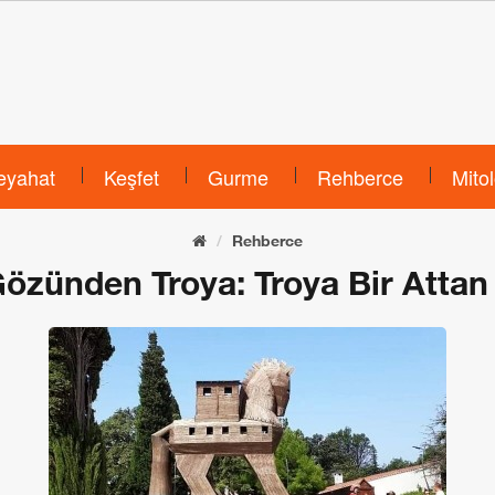
eyahat
Keşfet
Gurme
Rehberce
Mitol
Rehberce
özünden Troya: Troya Bir Attan 