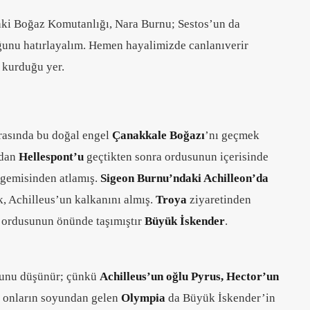
nki Boğaz Komutanlığı, Nara Burnu; Sestos’un da
ğunu hatırlayalım. Hemen hayalimizde canlanıverir
kurduğu yer.
rasında bu doğal engel
Çanakkale Boğazı
’nı geçmek
ndan
Hellespont’u
geçtikten sonra ordusunun içerisinde
n gemisinden atlamış.
Sigeon Burnu’ndaki Achilleon’da
k, Achilleus’un kalkanını almış.
Troya
ziyaretinden
li ordusunun önünde taşımıştır
Büyük İskender
.
uğunu düşünür; çünkü
Achilleus’un oğlu Pyrus, Hector’un
ra onların soyundan gelen
Olympia
da Büyük İskender’in