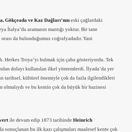
a, Gökçeada ve Kaz Dağları’nın
eski çağlardaki
eya İtalya’da aramanın mantığı yoktur. Bir tane
 orası da bulunduğumuz coğrafyadadır. Yani
dı. Herkes Troya’yı bulmak için çaba gösteriyordu. Tek
ndan dolayı kullanılan ilkel yöntemlerdi. İlyada’da yer
ın tarihsel, kültürel önemiyle çok da fazla ilgilendikleri
n olmalıydı ve bu kentin çok da büyük bir hazinesi
vert
ile devam edip 1873 tarihinde
Heinrich
a sonuçlanan bu ilk kazı çalışmaları maalesef kente çok