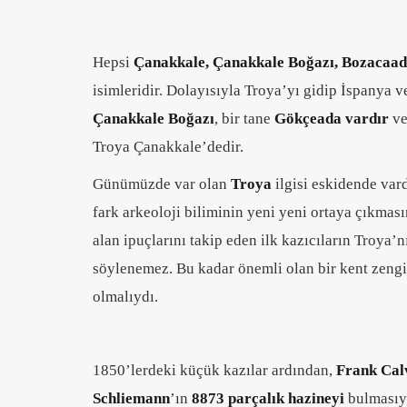
Hepsi
Çanakkale, Çanakkale Boğazı, Bozacaad
isimleridir. Dolayısıyla Troya’yı gidip İspanya v
Çanakkale Boğazı
, bir tane
Gökçeada vardır
ve
Troya Çanakkale’dedir.
Günümüzde var olan
Troya
ilgisi eskidende var
fark arkeoloji biliminin yeni yeni ortaya çıkması
alan ipuçlarını takip eden ilk kazıcıların Troya’n
söylenemez. Bu kadar önemli olan bir kent zengi
olmalıydı.
1850’lerdeki küçük kazılar ardından,
Frank Cal
Schliemann
’ın
8873 parçalık hazineyi
bulmasıyl