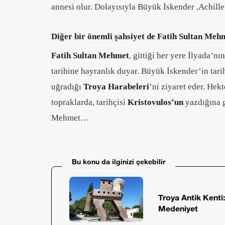
annesi olur. Dolayısıyla Büyük İskender ,Achill
Diğer bir önemli şahsiyet de Fatih Sultan Mehm
Fatih Sultan Mehmet
, gittiği her yere İlyada’n
tarihine hayranlık duyar. Büyük İskender’in tari
uğradığı
Troya Harabeleri
’ni ziyaret eder. Hek
topraklarda, tarihçisi
Kristovulos’un
yazdığına 
Mehmet…
Bu konu da ilginizi çekebilir
Troya Antik Kenti:
Medeniyet