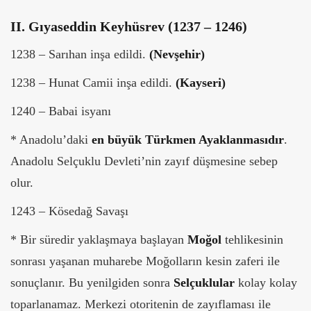
II. Gıyaseddin Keyhüsrev (1237 – 1246)
1238 – Sarıhan inşa edildi.
(Nevşehir)
1238 – Hunat Camii inşa edildi.
(Kayseri)
1240 – Babai isyanı
* Anadolu’daki
en büyük Türkmen Ayaklanmasıdır
.
Anadolu Selçuklu Devleti’nin zayıf düşmesine sebep
olur.
1243 – Kösedağ Savaşı
* Bir süredir yaklaşmaya başlayan
Moğol
tehlikesinin
sonrası yaşanan muharebe Moğolların kesin zaferi ile
sonuçlanır. Bu yenilgiden sonra
Selçuklular
kolay kolay
toparlanamaz. Merkezi otoritenin de zayıflaması ile