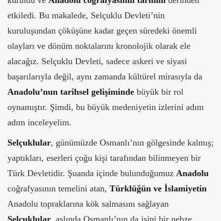
kuruldu ve
Anadolu coğrafyasının tarihini
derinden
etkiledi. Bu makalede, Selçuklu Devleti’nin
kuruluşundan çöküşüne kadar geçen süredeki önemli
olayları ve dönüm noktalarını kronolojik olarak ele
alacağız. Selçuklu Devleti, sadece askeri ve siyasi
başarılarıyla değil, aynı zamanda kültürel mirasıyla da
Anadolu’nun tarihsel gelişiminde
büyük bir rol
oynamıştır. Şimdi, bu büyük medeniyetin izlerini adım
adım inceleyelim.
Selçuklular
, günümüzde Osmanlı’nın gölgesinde kalmış;
yaptıkları, eserleri çoğu kişi tarafından bilinmeyen bir
Türk Devletidir. Şuanda içinde bulunduğumuz
Anadolu
coğrafyasının temelini atan,
Türklüğün ve İslamiyetin
Anadolu topraklarına kök salmasını sağlayan
Selçuklular
, aslında Osmanlı’nın da işini bir nebze