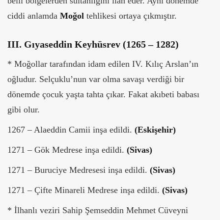
belli bölgelerden sultanlığını ilan eder. Aynı dönemde
ciddi anlamda
Moğol
tehlikesi ortaya çıkmıştır.
III. Gıyaseddin Keyhüsrev (1265 – 1282)
* Moğollar tarafından idam edilen IV. Kılıç Arslan’ın
oğludur. Selçuklu’nun var olma savaşı verdiği bir
dönemde çocuk yaşta tahta çıkar. Fakat akıbeti babası
gibi olur.
1267 – Alaeddin Camii inşa edildi.
(Eskişehir)
1271 – Gök Medrese inşa edildi.
(Sivas)
1271 – Buruciye Medresesi inşa edildi.
(Sivas)
1271 – Çifte Minareli Medrese inşa edildi.
(Sivas)
* İlhanlı veziri Sahip Şemseddin Mehmet Cüveyni