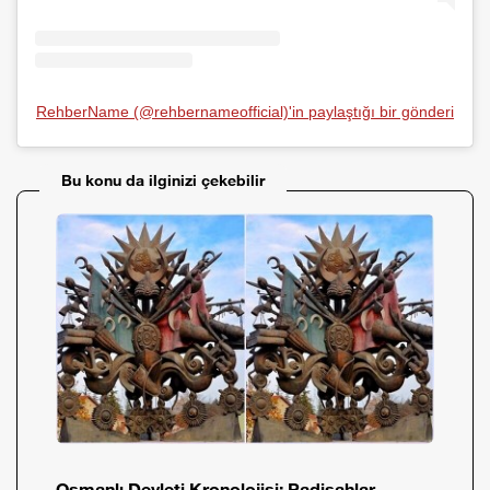
RehberName (@rehbernameofficial)'in paylaştığı bir gönderi
Bu konu da ilginizi çekebilir
Osmanlı Devleti Kronolojisi: Padişahlar,