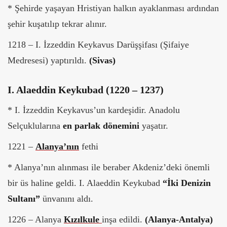
* Şehirde yaşayan Hristiyan halkın ayaklanması ardından
şehir kuşatılıp tekrar alınır.
1218 – I. İzzeddin Keykavus Darüşşifası (Şifaiye
Medresesi) yaptırıldı.
(Sivas)
I. Alaeddin Keykubad (1220 – 1237)
* I. İzzeddin Keykavus’un kardeşidir. Anadolu
Selçuklularına
en parlak dönemini
yaşatır.
1221 –
Alanya’nın
fethi
* Alanya’nın alınması ile beraber Akdeniz’deki önemli
bir üs haline geldi. I. Alaeddin Keykubad
“İki Denizin
Sultanı”
ünvanını aldı.
1226 – Alanya
Kızılkule
inşa edildi.
(Alanya-Antalya)