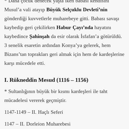
* Daha çocuk denecek yaşta iken babası kendisini
Musul’a vali atayıp
Büyük Selçuklu Devleti’nin
gönderdiği kuvvetlerle muharebeye gitti. Babası savaşı
kaybedip geri çekilirken
Habur Çayı’nda
hayatını
kaybedince
Şahinşah
da esir olarak İsfafan’a götürüldü.
3 senelik esaretin ardından Konya’ya gelerek, hem
Bizans’tan toprakları geri almak için hem de kardeşlerine
karşı mücedele etti.
I. Rükneddin Mesud (1116 – 1156)
* Sultanlığının büyük bir kısmı kardeşleri ile taht
mücadelesi vererek geçmiştir.
1147-1149 – II. Haçlı Seferi
1147 – II. Dorleion Muharebesi