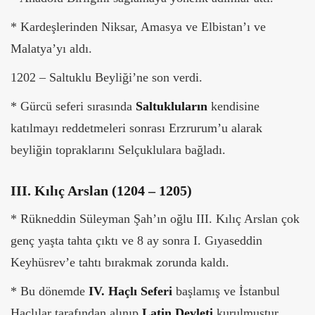
* Kardeşlerinden Niksar, Amasya ve Elbistan’ı ve
Malatya’yı aldı.
1202 – Saltuklu Beyliği’ne son verdi.
* Gürcü seferi sırasında
Saltukluların
kendisine
katılmayı reddetmeleri sonrası Erzrurum’u alarak
beyliğin topraklarını Selçuklulara bağladı.
III. Kılıç Arslan (1204 – 1205)
* Rükneddin Süleyman Şah’ın oğlu III. Kılıç Arslan çok
genç yaşta tahta çıktı ve 8 ay sonra I. Gıyaseddin
Keyhüsrev’e tahtı bırakmak zorunda kaldı.
* Bu dönemde
IV. Haçlı Seferi
başlamış ve İstanbul
Haçlılar tarafından alınıp
Latin Devleti
kurulmuştur.