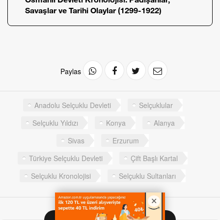
Savaşlar ve Tarihi Olaylar (1299-1922)
Paylas
Anadolu Selçuklu Devleti
Selçuklular
Selçuklu Yıldızı
Konya
Alanya
Sivas
Erzurum
Türkiye Selçuklu Devleti
Çift Başlı Kartal
Selçuklu Kronolojisi
Selçuklu Sultanları