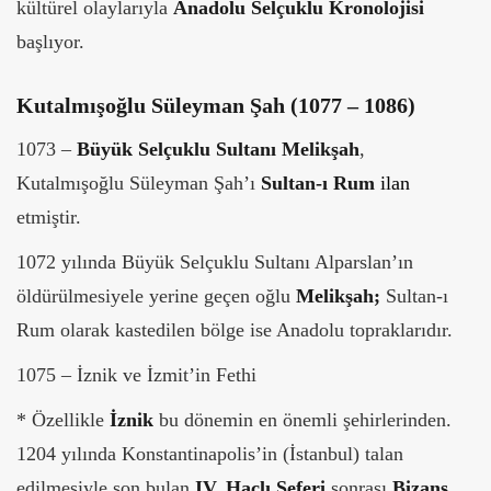
kültürel olaylarıyla
Anadolu Selçuklu Kronolojisi
başlıyor.
Kutalmışoğlu Süleyman Şah (1077 – 1086)
1073 –
Büyük Selçuklu Sultanı Melikşah
,
Kutalmışoğlu Süleyman Şah’ı
Sultan-ı Rum
ilan
etmiştir.
1072 yılında Büyük Selçuklu Sultanı Alparslan’ın
öldürülmesiyele yerine geçen oğlu
Melikşah;
Sultan-ı
Rum olarak kastedilen bölge ise Anadolu topraklarıdır.
1075 – İznik ve İzmit’in Fethi
* Özellikle
İznik
bu dönemin en önemli şehirlerinden.
1204 yılında Konstantinapolis’in (İstanbul) talan
edilmesiyle son bulan
IV. Haçlı Seferi
sonrası
Bizans