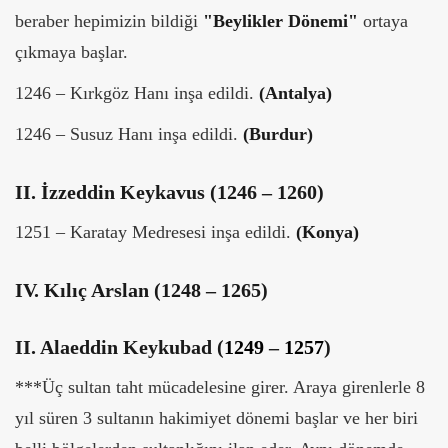
beraber hepimizin bildiği
"Beylikler Dönemi"
ortaya
çıkmaya başlar.
1246 – Kırkgöz Hanı inşa edildi.
(Antalya)
1246 – Susuz Hanı inşa edildi.
(Burdur)
II. İzzeddin Keykavus (1246 – 1260)
1251 – Karatay Medresesi inşa edildi.
(Konya)
IV.
Kılıç Arslan (1248 – 1265)
II. Alaeddin Keykubad (
1249
–
1257
)
***Üç sultan taht mücadelesine girer. Araya girenlerle 8
yıl süren 3 sultanın hakimiyet dönemi başlar ve her biri