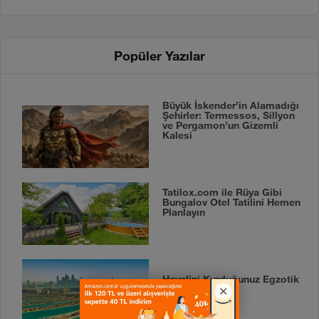
Popüler Yazılar
Büyük İskender’in Alamadığı
Şehirler: Termessos, Sillyon
ve Pergamon’un Gizemli
Kalesi
Tatilox.com ile Rüya Gibi
Bungalov Otel Tatilini Hemen
Planlayın
Hayalini Kurduğunuz Egzotik
Tatil Rotaları