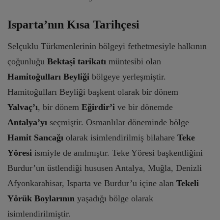
Isparta’nın Kısa Tarihçesi
Selçuklu Türkmenlerinin bölgeyi fethetmesiyle halkının
çoğunluğu
Bektaşî tarikatı
müntesibi olan
Hamitoğulları Beyliği
bölgeye yerleşmiştir.
Hamitoğulları Beyliği başkent olarak bir dönem
Yalvaç’ı
, bir dönem
Eğirdir’i
ve bir dönemde
Antalya’yı
seçmiştir. Osmanlılar döneminde bölge
Hamit Sancağı
olarak isimlendirilmiş bilahare
Teke
Yöresi
ismiyle de anılmıştır. Teke Yöresi başkentliğini
Burdur’un üstlendiği hususen Antalya, Muğla, Denizli
Afyonkarahisar, Isparta ve Burdur’u içine alan
Tekeli
Yörük Boylarının
yaşadığı bölge olarak
isimlendirilmiştir.