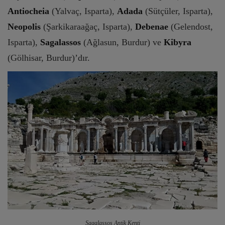
Antiocheia
(Yalvaç, Isparta),
Adada
(Sütçüler, Isparta),
Neopolis
(Şarkikaraağaç, Isparta),
Debenae
(Gelendost,
Isparta),
Sagalassos
(Ağlasun, Burdur) ve
Kibyra
(Gölhisar, Burdur)’dır.
Sagalassos Antik Kenti