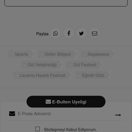
Paylas
Isparta
Göller Bölgesi
Sagalassos
Gül Yetiştiriciliği
Gül Festivali
Lavanta Hasadı Festivali
Eğirdir Gölü
E-Bulten Uyeligi
Sözleşmeyi Kabul Ediyorum.