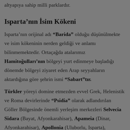
altyapıya sahip milli parklardır.
Isparta’nın İsim Kökeni
Isparta’nın orijinal adı
“Barida”
olduğu düşünülmekte
ve isim kökeninin nerden geldiği ve anlamı
bilinmemektedir. Ortaçağda atalarımız
Hamitoğulları’nın
bölgeyi yurt edinmeye başladığı
dönemde bölgeyi ziyaret eden Arap seyyahların
aktardığına göre şehrin ismi
“Sabart”tır.
Türkler
yöreyi domine etmezden evvel Grek, Helenistik
ve Roma devirlerinde
“Psidia”
olarak adlandırılan
Göller Bölgesinde önemli yerleşim merkezleri
Selvecia
Sidara
(Bayat, Afyonkarahisar),
Apameia
(Dinar,
Afyonkarahisar),
Apollonia
(Uluborlu, Isparta),