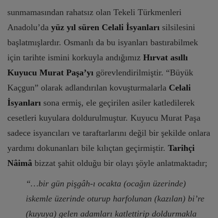
sunmamasından rahatsız olan Tekeli Türkmenleri
Anadolu’da
yüz yıl süren Celali İsyanları
silsilesini
başlatmışlardır. Osmanlı da bu isyanları bastırabilmek
için tarihte ismini korkuyla andığımız
Hırvat asıllı
Kuyucu Murat Paşa’yı
görevlendirilmiştir. “Büyük
Kaçgun” olarak adlandırılan kovuşturmalarla
Celali
İsyanları
sona ermiş, ele geçirilen asiler katledilerek
cesetleri kuyulara doldurulmuştur. Kuyucu Murat Paşa
sadece isyancıları ve taraftarlarını değil bir şekilde onlara
yardımı dokunanları bile kılıçtan geçirmiştir.
Tarihçi
Nâimâ
bizzat şahit olduğu bir olayı şöyle anlatmaktadır;
“…bir gün pişgâh-ı ocakta (ocağın üzerinde)
iskemle üzerinde oturup harfolunan (kazılan) bi’re
(kuyuya) gelen adamları katlettirip doldurmakla