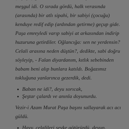
meşgul idi. O sırada gördü, halk verasında
(arasında) bir atlı sipahi, bir sabiyi (çocuğu)
kenduye redif edip (ardından getirme) geçup gide.
Paşa emreyledi varıp sabiyi at arkasından indirip
huzuruna getirdiler. Oğlancığa: sen ne yerdensin?
Celali arasına neden düştün?, dedikte, sabi doğru
söyleyip, - Falan diyardanım, kıtlık sebebinden
babam beni alıp bunlara katıldı. Boğazımız
tokluğuna yanlarınca gezerdik, dedi.
Baban ne idi?, deyu sorıcak,
Şeştar çalardı ve anınla doyunurdu.
Vezir-i Azam Murat Paşa başını sallayarak acı acı
güldü.
Hayy, celalileri şevke götürürdü, deyup,