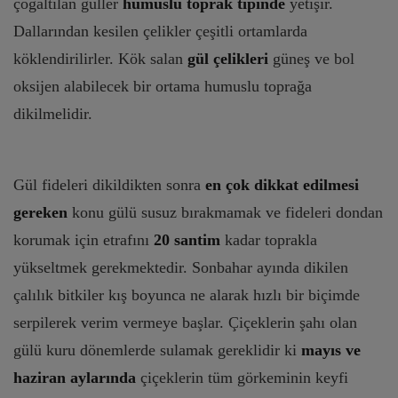
çoğaltılan güller
humuslu toprak tipinde
yetişir.
Dallarından kesilen çelikler çeşitli ortamlarda
köklendirilirler. Kök salan
gül çelikleri
güneş ve bol
oksijen alabilecek bir ortama humuslu toprağa
dikilmelidir.
Gül fideleri dikildikten sonra
en çok dikkat edilmesi
gereken
konu gülü susuz bırakmamak ve fideleri dondan
korumak için etrafını
20 santim
kadar toprakla
yükseltmek gerekmektedir. Sonbahar ayında dikilen
çalılık bitkiler kış boyunca ne alarak hızlı bir biçimde
serpilerek verim vermeye başlar. Çiçeklerin şahı olan
gülü kuru dönemlerde sulamak gereklidir ki
mayıs ve
haziran aylarında
çiçeklerin tüm görkeminin keyfi