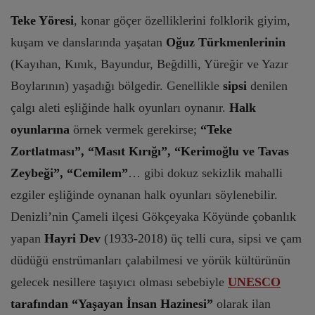
Teke Yöresi
, konar göçer özelliklerini folklorik giyim,
kuşam ve danslarında yaşatan
Oğuz Türkmenlerinin
(Kayıhan, Kınık, Bayundur, Beğdilli, Yüreğir ve Yazır
Boylarının) yaşadığı bölgedir. Genellikle
sipsi
denilen
çalgı aleti eşliğinde halk oyunları oynanır.
Halk
oyunlarına
örnek vermek gerekirse;
“Teke
Zortlatması”, “Masıt Kırığı”, “Kerimoğlu ve Tavas
Zeybeği”, “Cemilem”
… gibi dokuz sekizlik mahalli
ezgiler eşliğinde oynanan halk oyunları söylenebilir.
Denizli’nin Çameli ilçesi Gökçeyaka Köyünde çobanlık
yapan
Hayri Dev
(1933-2018) üç telli cura, sipsi ve çam
düdüğü enstrümanları çalabilmesi ve yörük kültürünün
gelecek nesillere taşıyıcı olması sebebiyle
UNESCO
tarafından “Yaşayan İnsan Hazinesi”
olarak ilan