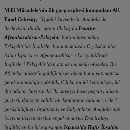
Milli Mücadele’nin ilk garp cephesi kumandanı Ali
Fuad Cebesoy
,
“İşgalci kuvvetlerin Anadolu’da
ilerleyişini durdurmanın ilk koşulu
Isparta-
Afyonkarahisar-Eskişehir
hattını korumaktı.
Eskişehir’de İngilizler bulunmaktaydı. O yüzden elde
kalan Isparta ve Afyonkarahisar’ı koruyabilirsek
İngilizleri Eskişehir’den atmak mümkün olacaktı. Biz
Afyonkarahisar’a geldiğimizde bizim bunu yapmamıza
gerek kalmadığını gördük. Çünkü bu iki kentimizde, iki
din adamı, başı sarıklı iki savaşçı başa geçmiş, ulusal
güçleri, deneyim sahibi bir komutanın tutumu ve ileri
görüşlülüğüyle örgütlemiş ve İtalyanların Anadolu’nun
içlerine ilerlemelerine engel olmuştu. Demiralayı
örgütleyen bu iki kahraman
Isparta’da Hafız İbrahim