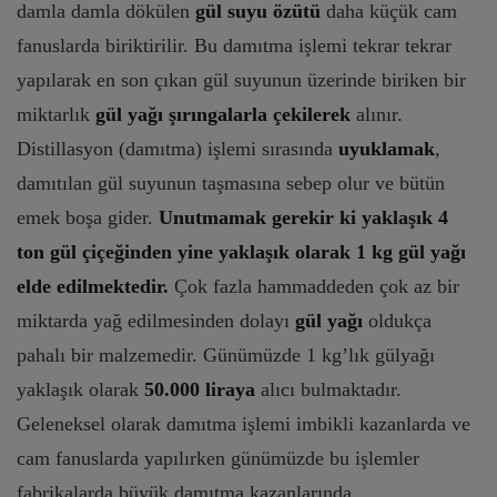
damla damla dökülen
gül suyu özütü
daha küçük cam
fanuslarda biriktirilir. Bu damıtma işlemi tekrar tekrar
yapılarak en son çıkan gül suyunun üzerinde biriken bir
miktarlık
gül yağı şırıngalarla çekilerek
alınır.
Distillasyon (damıtma) işlemi sırasında
uyuklamak
,
damıtılan gül suyunun taşmasına sebep olur ve bütün
emek boşa gider.
Unutmamak gerekir ki yaklaşık 4
ton gül çiçeğinden yine yaklaşık olarak 1 kg gül yağı
elde edilmektedir.
Çok fazla hammaddeden çok az bir
miktarda yağ edilmesinden dolayı
gül yağı
oldukça
pahalı bir malzemedir. Günümüzde 1 kg’lık gülyağı
yaklaşık olarak
50.000 liraya
alıcı bulmaktadır.
Geleneksel olarak damıtma işlemi imbikli kazanlarda ve
cam fanuslarda yapılırken günümüzde bu işlemler
fabrikalarda büyük damıtma kazanlarında