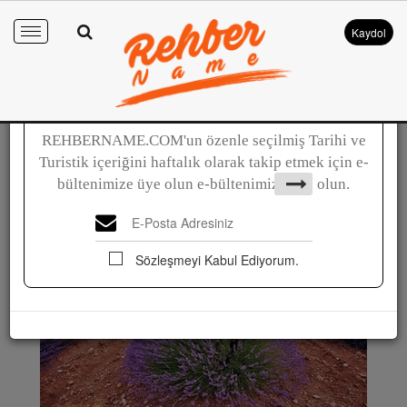
Kaydol
Toggle
navigation
İlk Öğrenen Siz Olun !!
REHBERNAME.COM'un özenle seçilmiş Tarihi ve
Keşfet
Turistik içeriğini haftalık olarak takip etmek için e-
Güller ve Göller Diyarı Isparta
bültenimize üye olun e-bültenimize üye olun.
Sözleşmeyi Kabul Ediyorum.