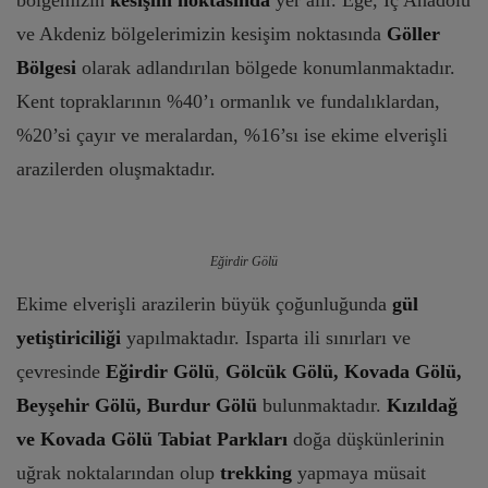
bölgemizin
kesişim noktasında
yer alır. Ege, İç Anadolu
ve Akdeniz bölgelerimizin kesişim noktasında
Göller
Bölgesi
olarak adlandırılan bölgede konumlanmaktadır.
Kent topraklarının %40’ı ormanlık ve fundalıklardan,
%20’si çayır ve meralardan, %16’sı ise ekime elverişli
arazilerden oluşmaktadır.
Eğirdir Gölü
Ekime elverişli arazilerin büyük çoğunluğunda
gül
yetiştiriciliği
yapılmaktadır. Isparta ili sınırları ve
çevresinde
Eğirdir Gölü
,
Gölcük Gölü, Kovada Gölü,
Beyşehir Gölü, Burdur Gölü
bulunmaktadır.
Kızıldağ
ve Kovada Gölü Tabiat Parkları
doğa düşkünlerinin
uğrak noktalarından olup
trekking
yapmaya müsait