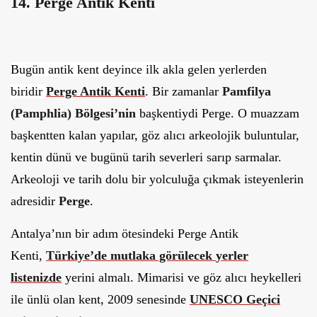
14. Perge Antik Kenti
Bugün antik kent deyince ilk akla gelen yerlerden
biridir
Perge Antik Kenti
. Bir zamanlar
Pamfilya
(Pamphlia) Bölgesi’nin
başkentiydi Perge.
O muazzam
başkentten kalan yapılar, göz alıcı arkeolojik buluntular,
kentin dünü ve bugünü tarih severleri sarıp sarmalar.
Arkeoloji ve tarih dolu bir yolculuğa çıkmak isteyenlerin
adresidir
Perge
.
Antalya’nın bir adım ötesindeki Perge Antik
Kenti,
Türkiye’de mutlaka görülecek
yerler
listenizde
yerini almalı. Mimarisi ve göz alıcı heykelleri
ile ünlü olan kent, 2009 senesinde
UNESCO Geçici