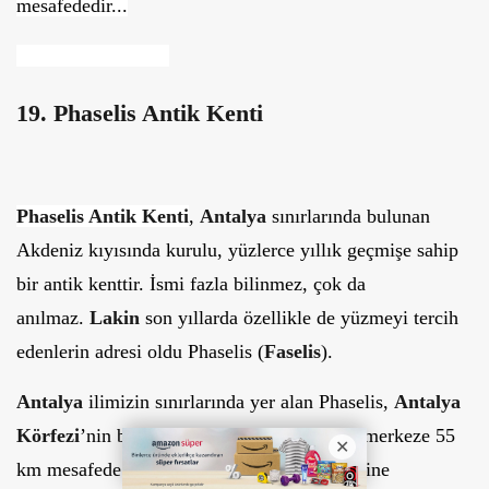
mesafededir...
19. Phaselis Antik Kenti
Phaselis Antik Kenti
,
Antalya
sınırlarında bulunan
Akdeniz kıyısında kurulu, yüzlerce yıllık geçmişe sahip
bir antik kenttir. İsmi fazla bilinmez, çok da
anılmaz.
Lakin
son yıllarda özellikle de yüzmeyi tercih
edenlerin adresi oldu Phaselis (
Faselis
).
Antalya
ilimizin sınırlarında yer alan Phaselis,
Antalya
Körfezi
’nin batısında kalmaktadır. Antalya merkeze 55
km mesafede yer alan Phaselis, Kemer ilçesine