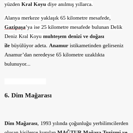
yüzden
Kral Koyu
diye anılmış yıllarca.
Alanya merkeze yaklaşık 65 kilometre mesafede,
Gazipaşa
’ya ise 25 kilometre mesafede bulunan Delik
Deniz Kral Koyu
muhteşem denizi ve doğası
ile
büyülüyor adeta.
Anamur
istikametinden gelirseniz
Anamur’dan neredeyse 65 kilometre uzaklıkta
bulunuyor...
6. Dim Mağarası
Dim Mağarası
, 1993 yılında çoğunluğu yerbilimcilerden
oluşan kişilerce kurulan
MAĞTUR Mağara Turizmi ve