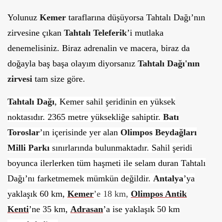
Yolunuz
Kemer
taraflarına düşüyorsa Tahtalı Dağı’nın
zirvesine çıkan
Tahtalı Teleferik
’i mutlaka
denemelisiniz. Biraz adrenalin ve macera, biraz da
doğayla baş başa olayım diyorsanız
Tahtalı Dağı'nın
zirvesi
tam size göre.
Tahtalı Dağı
, Kemer sahil şeridinin en yüksek
noktasıdır. 2365 metre yüksekliğe sahiptir.
Batı
Toroslar
’ın içerisinde yer alan
Olimpos Beydağları
Milli Parkı
sınırlarında bulunmaktadır. Sahil şeridi
boyunca ilerlerken tüm haşmeti ile selam duran Tahtalı
Dağı’nı farketmemek mümkün değildir.
Antalya
’ya
yaklaşık 60 km,
Kemer
’e 18 km,
Olimpos Antik
Kenti
’ne 35 km,
Adrasan
’a ise yaklaşık 50 km