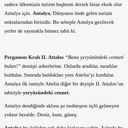
sadece ülkemizin turizm başkenti dersek biraz eksik olur
Antalya için.
Antalya
, Dünyanın önde gelen turizm
noktalarından birisidir. Bu sebeple Antalya gezilecek
yerler de saymakla bitmez tabii ki.
Pergamon Kralı II. Attalos
“Bana yeryüzündeki cenneti
bulun!”
demişti askerlerine. Onlarda aradılar, taradılar
buldular. Sonrada buldukları yere Attelia’yı kurdular.
Antalya ilk ismiyle Attelia diğer bir deyişle II. Attalos’un
tabiriyle
yeryüzündeki cennet
.
Antalya dendiğinde aklına şu muhteşem üçlü gelmeyen
yoktur heralde: Deniz, kum, güneş.
Antalya
bu üçlüden çok daha fazlasına sahip. Aslında bu