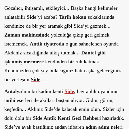
Gözalıcı, ihtişamlı, etkileyici... Başka hangi kelimeler
anlatabilir
Side
’yi acaba?
Tarih
kokan
sokaklarında
kendinize de bir yer aramak gibi Side’yi gezmek...
Zaman
makinesinde
yolculuğa çıkıp geri gelmek
istememek.
Antik tiyatroda
o gün sahnelenen oyunda
Akdeniz sıcaklığında alkış tutmak
... Dantel gibi
işlenmiş mermere
kendinden bir ruh katmak....
Kendinizden çok şey bulacağınız hatta aşka geleceğiniz
bir yerleşim
Side
...
Antalya
’nın bu kadim kenti
Side
, hayranlık uyandıran
tarihi eserleri ile akılları baştan alıyor. Gidin, görün,
keşfedin... Aklınız Side’de kalacak emin olun. Sizler için
dolu dolu bir
Side Antik Kenti Gezi Rehberi
hazırladık.
Side’ye ayak bastığınız andan itibaren
adım adım
neleri