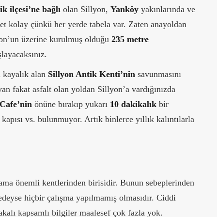
ik ilçesi’ne bağlı
olan Sillyon,
Yanköy
yakınlarında ve
t kolay çünkü her yerde tabela var.
Zaten anayoldan
llyon’un üzerine kurulmuş olduğu
235 metre
layacaksınız.
u kayalık alan
Sillyon Antik Kenti’nin
savunmasını
an fakat asfalt olan yoldan Sillyon’a vardığınızda
 Cafe’nin
önüne bırakıp yukarı
10 dakikalık
bir
apısı vs. bulunmuyor. Artık binlerce yıllık kalıntılarla
ama önemli kentlerinden birisidir. Bunun sebeplerinden
neredeyse hiçbir çalışma yapılmamış olmasıdır. Ciddi
lakalı kapsamlı bilgiler maalesef çok fazla yok.