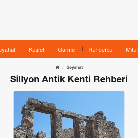
eyahat
Keşfet
Gurme
Rehberce
Mitol
Seyahat
Sillyon Antik Kenti Rehberi