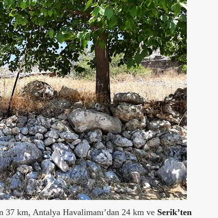
en 37 km, Antalya Havalimanı’dan 24 km ve
Serik’ten