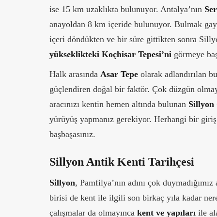
ise 15 km uzaklıkta bulunuyor. Antalya’nın
Ser
anayoldan 8 km içeride bulunuyor. Bulmak gaye
içeri döndükten ve bir süre gittikten sonra Si
yükseklikteki Koçhisar Tepesi’ni
görmeye baş
Halk arasında
Asar Tepe
olarak adlandırılan b
güçlendiren doğal bir faktör. Çok düzgün olmay
aracınızı kentin hemen altında bulunan
Sillyon
yürüyüş yapmanız gerekiyor. Herhangi bir giriş k
başbaşasınız.
Sillyon Antik Kenti Tarihçesi
Sillyon
, Pamfilya’nın adını çok duymadığımız 
birisi de kent ile ilgili son birkaç yıla kadar 
çalışmalar da olmayınca
kent ve yapıları
ile a