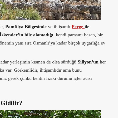
de,
Pamfilya Bölgesinde
ve ihtişamlı
Perge
ile
skender’in bile alamadığı
, kendi parasını basan, bir
dönemin yanı sıra Osmanlı’ya kadar birçok uygarlığa ev
kadar yerleşimin kısmen de olsa sürdüğü
Sillyon’un
her
laka var. Görkemlidir, ihtişamlıdır ama bunu
ız gerek çünkü kentin fiziki durumu içler acısı
 Gidilir?