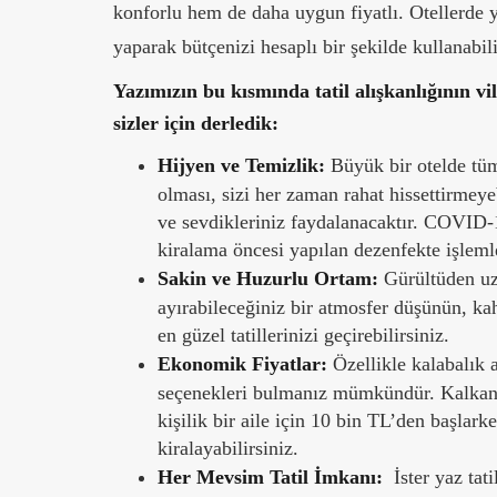
konforlu hem de daha uygun fiyatlı. Otellerde ya
yaparak bütçenizi hesaplı bir şekilde kullanabili
Yazımızın bu kısmında tatil alışkanlığının v
sizler için derledik:
Hijyen ve Temizlik:
Büyük bir otelde tüm 
olması, sizi her zaman rahat hissettirmeye
ve sevdikleriniz faydalanacaktır. COVID-
kiralama öncesi yapılan dezenfekte işlemleri
Sakin ve Huzurlu Ortam:
Gürültüden uza
ayırabileceğiniz bir atmosfer düşünün, kahv
en güzel tatillerinizi geçirebilirsiniz.
Ekonomik Fiyatlar:
Özellikle kalabalık a
seçenekleri bulmanız mümkündür. Kalkan’da
kişilik bir aile için 10 bin TL’den başlark
kiralayabilirsiniz.
Her Mevsim Tatil İmkanı:
İster yaz tatil