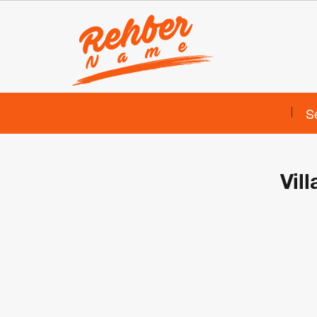
S
Vil