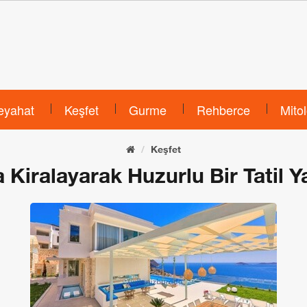
eyahat
Keşfet
Gurme
Rehberce
Mitol
Keşfet
la Kiralayarak Huzurlu Bir Tatil Y