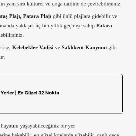
 yanı sıra kültürel ve doğa tatiline de çevirebilirsiniz.
aş Plajı, Patara Plajı
gibi ünlü plajlara gidebilir ve
zamanda yaklaşık üç bin yıllık geçmişe sahip
Patara
ebilirsiniz.
e
ise,
Kelebekler Vadisi
ve
Saklıkent
Kanyonu
gibi
ır.
 Yerler | En Güzel 32 Nokta
ayatını yaşayabileceğiniz bir yer
erine bakabilir, en güzel koylarda yüzebilir, canlı gece