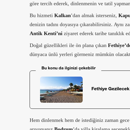
göre tercih ederek, dinlenmenin ve tatil yapmanın
Bu hizmeti
Kalkan
’dan almak isterseniz,
Kaput
denizin tadını doyasıya çıkarabilirsiniz. Aynı 
Antik Kenti’ni
ziyaret ederek tarihe tanıklık ed
Doğal güzellikleri ile ön plana çıkan
Fethiye’d
dünyaca ünlü yerleri görmeniz mümkün olacakt
Bu konu da ilginizi çekebilir
Fethiye Gezilecek
Hem dinlenmek hem de istediğiniz zaman gece h
arıyorsanız
Bodrum
’da villa kiralama seçenekl