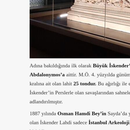
Adına bakıldığında ilk olarak
Büyük İskender’
Abdalonymos’a
aittir. M.Ö. 4. yüzyılda gün
kralına ait olan lahit
25 tondur.
Bu ağırlığı ile 
İskender’in Perslerle olan savaşlarından sahnele
adlandırılmıştır.
1887 yılında
Osman Hamdi Bey’in
Sayda’da ya
olan İskender Lahdi sadece
İstanbul Arkeoloj