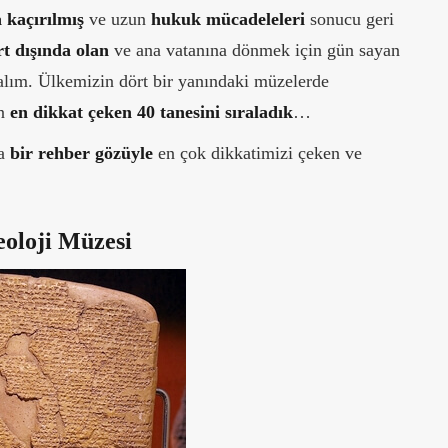
a kaçırılmış
ve uzun
hukuk mücadeleleri
sonucu geri
rt dışında olan
ve ana vatanına dönmek için gün sayan
ım. Ülkemizin dört bir yanındaki müzelerde
an
en dikkat çeken 40 tanesini sıraladık
…
ma
bir rehber gözüyle
en çok dikkatimizi çeken ve
eoloji Müzesi