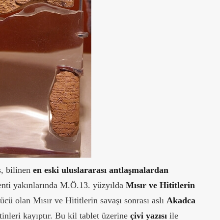
, bilinen
en eski uluslararası antlaşmalardan
kenti yakınlarında M.Ö.13. yüzyılda
Mısır ve Hititlerin
ücü olan Mısır ve Hititlerin savaşı sonrası aslı
Akadca
nleri kayıptır. Bu kil tablet üzerine
çivi yazısı
ile