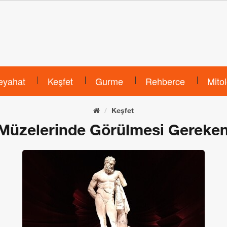
eyahat
Keşfet
Gurme
Rehberce
Mitol
Keşfet
 Müzelerinde Görülmesi Gereken