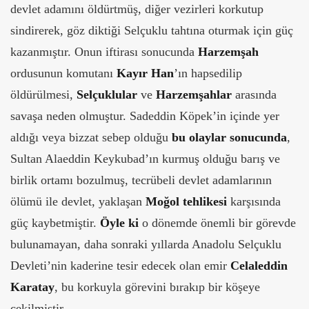
devlet adamını öldürtmüş, diğer vezirleri korkutup
sindirerek, göz diktiği Selçuklu tahtına oturmak için güç
kazanmıştır. Onun iftirası sonucunda
Harzemşah
ordusunun komutanı
Kayır Han
’ın hapsedilip
öldürülmesi,
Selçuklular
ve
Harzemşahlar
arasında
savaşa neden olmuştur. Sadeddin Köpek’in içinde yer
aldığı veya bizzat sebep olduğu
bu olaylar sonucunda
,
Sultan Alaeddin Keykubad’ın kurmuş olduğu barış ve
birlik ortamı bozulmuş, tecrübeli devlet adamlarının
ölümü ile devlet, yaklaşan
Moğol tehlikesi
karşısında
güç kaybetmiştir.
Öyle ki
o dönemde önemli bir görevde
bulunamayan, daha sonraki yıllarda Anadolu Selçuklu
Devleti’nin kaderine tesir edecek olan emir
Celaleddin
Karatay
, bu korkuyla görevini bırakıp bir köşeye
çekilmiştir.