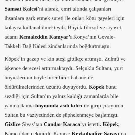
Samsat
Kalesi
’ni alarak, emri altında çalışanları
ihsanlara gark etmek sureti ile onları kötü gayeleri için
kolayca kullanabilmekteydi. Büyük filozof ve siyaset
adamı
Kemaleddin
Kamyar’ı
Konya’nın Gevale-
Takkeli Dağ Kalesi zindanlarında boğdurtmuştu.
Köpek’in gazap ve kin ateşi gittikçe artmıştı. Zulmü ve
işkence derecesi arttırmaktaydı. Selçuklu Sultanı, yurt
büyüklerinin böyle birer birer bahane ile
öldürülmelerinden üzüntü duyuyordu.
Köpek
bunu
sezdiği için Sultan’ın yalnız kaldığı zamanlarda bile
yanına daima
boynunda asılı kılıcı
ile girip çıkıyordu.
Sultan bu vaziyetinden de şüphelenmeye başlamıştı.
Gizlice
Sivas’tan
Candar Karaca
’yı istetti.
Köpek
;
Karaca’dan çekinirdi. Karaca;
Keykubadiye Sarayı
’na