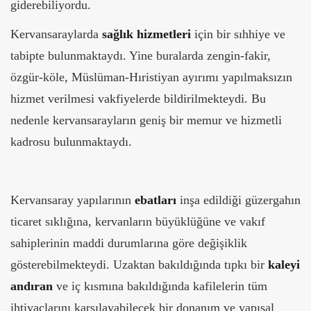
giderebiliyordu.
Kervansaraylarda
sağlık hizmetleri
için bir sıhhiye ve
tabipte bulunmaktaydı. Yine buralarda zengin-fakir,
özgür-köle, Müslüman-Hıristiyan ayırımı yapılmaksızın
hizmet verilmesi vakfiyelerde bildirilmekteydi. Bu
nedenle kervansarayların geniş bir memur ve hizmetli
kadrosu bulunmaktaydı.
Kervansaray yapılarının
ebatları
inşa edildiği güzergahın
ticaret sıklığına, kervanların büyüklüğüne ve vakıf
sahiplerinin maddi durumlarına göre değişiklik
gösterebilmekteydi. Uzaktan bakıldığında tıpkı bir
kaleyi
andıran
ve iç kısmına bakıldığında kafilelerin tüm
ihtiyaçlarını karşılayabilecek bir donanım ve yapısal