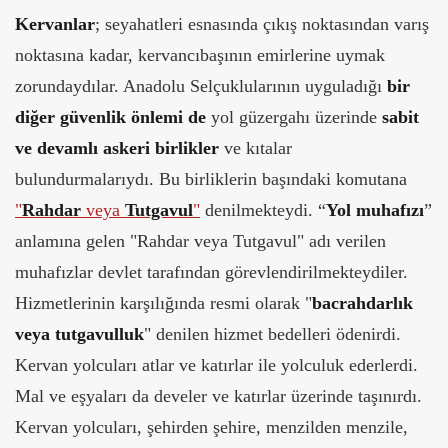
Kervanlar
; seyahatleri esnasında çıkış noktasından varış
noktasına kadar, kervancıbaşının emirlerine uymak
zorundaydılar. Anadolu Selçuklularının uyguladığı
bir
diğer güvenlik önlemi de
yol güzergahı üzerinde
sabit
ve devamlı askeri birlikler
ve kıtalar
bulundurmalarıydı. Bu birliklerin başındaki komutana
"
Rahdar
veya
Tutgavul
"
denilmekteydi. “
Yol muhafızı
”
anlamına gelen "Rahdar veya Tutgavul" adı verilen
muhafızlar devlet tarafından görevlendirilmekteydiler.
Hizmetlerinin karşılığında resmi olarak "
bacrahdarlık
veya tutgavulluk
" denilen hizmet bedelleri ödenirdi.
Kervan yolcuları atlar ve katırlar ile yolculuk ederlerdi.
Mal ve eşyaları da develer ve katırlar üzerinde taşınırdı.
Kervan yolcuları, şehirden şehire, menzilden menzile,