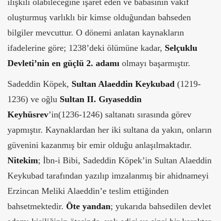
ilişkili olabileceğine işaret eden ve babasının vakıf
oluşturmuş varlıklı bir kimse olduğundan bahseden
bilgiler mevcuttur. O dönemi anlatan kaynakların
ifadelerine göre; 1238’deki ölümüne kadar,
Selçuklu
Devleti’nin en güçlü
2. adamı
olmayı başarmıştır.
Sadeddin Köpek,
Sultan Alaeddin Keykubad
(1219-
1236) ve oğlu
Sultan II. Gıyaseddin
Keyhüsrev
’in(1236-1246) saltanatı sırasında görev
yapmıştır. Kaynaklardan her iki sultana da yakın, onların
güvenini kazanmış bir emir olduğu anlaşılmaktadır.
Nitekim
; İbn-i Bibi, Sadeddin Köpek’in Sultan Alaeddin
Keykubad tarafından yazılıp imzalanmış bir ahidnameyi
Erzincan Meliki Alaeddin’e teslim ettiğinden
bahsetmektedir.
Öte yandan
; yukarıda bahsedilen devlet