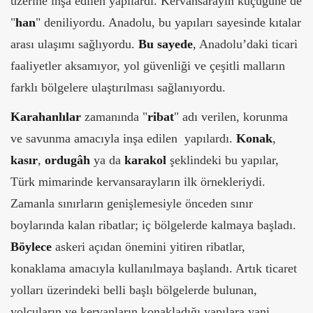
üzerine inşa edilen yapılardı. Kervansarayın küçüğüne de
"
han
" deniliyordu. Anadolu, bu yapıları sayesinde kıtalar
arası ulaşımı sağlıyordu.
Bu sayede
, Anadolu’daki ticari
faaliyetler aksamıyor, yol güvenliği ve çeşitli malların
farklı bölgelere ulaştırılması sağlanıyordu.
Karahanlılar
zamanında "
ribat
" adı verilen, korunma
ve savunma amacıyla inşa edilen yapılardı.
Konak
,
kasır
,
ordugâh
ya da
karakol
şeklindeki bu yapılar,
Türk mimarinde kervansarayların ilk örnekleriydi.
Zamanla sınırların genişlemesiyle önceden sınır
boylarında kalan ribatlar; iç bölgelerde kalmaya başladı.
Böylece
askeri açıdan önemini yitiren ribatlar,
konaklama amacıyla kullanılmaya başlandı. Artık ticaret
yolları üzerindeki belli başlı bölgelerde bulunan,
yolcuların ve kervanların konakladığı yapılara yani