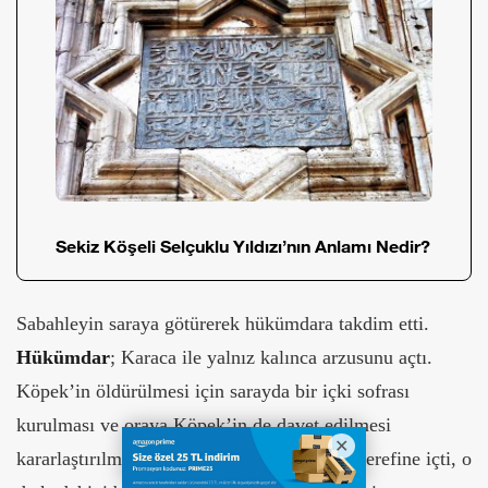
Sekiz Köşeli Selçuklu Yıldızı’nın Anlamı Nedir?
Sabahleyin saraya götürerek hükümdara takdim etti.
Hükümdar
; Karaca ile yalnız kalınca arzusunu açtı.
Köpek’in öldürülmesi için sarayda bir içki sofrası
kurulması ve oraya Köpek’in de davet edilmesi
kararlaştırılmıştı. Sultan;
Emir Candar
’ın şerefine içti, o