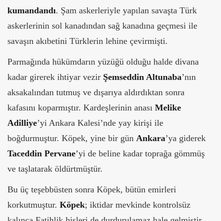
kumandandı
. Şam askerleriyle yapılan savaşta Türk
askerlerinin sol kanadından sağ kanadına geçmesi ile
savaşın akıbetini Türklerin lehine çevirmişti.
Parmağında hükümdarın yüzüğü olduğu halde divana
kadar girerek ihtiyar vezir
Şemseddin Altunaba
’nın
aksakalından tutmuş ve dışarıya aldırdıktan sonra
kafasını koparmıştır. Kardeşlerinin anası
Melike
Adilliye
’yi Ankara Kalesi’nde yay kirişi ile
boğdurmuştur. Köpek, yine bir gün
Ankara
’ya giderek
Taceddin Pervane
’yi de beline kadar toprağa gömmüş
ve taşlatarak öldürtmüştür.
Bu üç teşebbüsten sonra Köpek, bütün emirleri
korkutmuştur.
Köpek
; iktidar mevkinde kontrolsüz
kalınca Fatihlik hisleri de durdurulamaz hale gelmiştir.