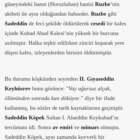
güneyindeki hanın (Horozluhan) banisi
Ruzbe
’nin
akibeti ile aynı olduğundan bahseder.
Ruzbe
gibi
Sadeddin
de feci şekilde öldürülerek
cesedi
bir kafes
içinde Kubad Abad Kalesi’nin yüksek bir burcuna
asılmıştır. Halka teşhir edilirken zinciri koparak yere
düşen kafes, izleyenlerden birisini öldürmüştür.
Bu durumu köşkünden seyreden
II. Gıyaseddin
Keyhüsrev
bunu görünce: "
Vay uğursuz alçak,
ölümünden sonrada kan döküyor
." diye bir ifade
kullanmış, bu sözler de tarih kaynaklarına geçmiştir.
Sadeddin Köpek
Sultan I. Alaeddin Keykubad’ın
tercümanı idi. Sonra
av emiri
ve
mimarı
olmuştu.
Sadeddin Köpek, aynı zamanda kuvvetli bir