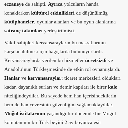
eczaneye
de sahipti.
Ayrıca
yolcuların handa
konaklarken
kültürel etkinlikleri
de düşünülmüş,
kütüphaneler
, oyunlar alanları ve bu oyun alanlarına
satranç takımları
yerleştirilmişti.
Vakıf sahipleri kervansarayların bu masraflarının
karşılanabilmesi için bağışlarda bulunuyorlardı.
Kervansaraylarda verilen bu hizmetler
ücretsizdi
ve
Anadolu’nun Türkleşmesinde de etkin rol oynamışlardı.
Hanlar
ve
kervansaraylar
; ticaret merkezleri oldukları
kadar, dayanıklı surları ve demir kapıları ile birer
kale
niteliğindeydiler. Bu sayede hem han içerisindekilerin
hem de han çevresinin güvenliğini sağlamaktaydılar.
Moğol istilalarının
yaşandığı bir dönemde bir Moğol
komutanının bir Türk beyini 2 ay boyunca esir