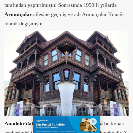
tarafından yaptırılmıştır. Sonrasında 1950’li yıllarda
Armutçular
ailesine geçmiş ve adı Armutçular Konağı
olarak değişmiştir.
Anadolu’daki tek ahşap barok mimarideki
bu konak
cephesindeki akşap süslemeleri ile dikkat çekmektedir. 3