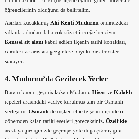
bulunmaktadır. Bu küçük ilçede eğitim gören üniversite
öğrencilerinin olduğunu da belirtelim.
Asırları kucaklamış
Ahi Kenti Mudurnu
önümüzdeki
yıllarda adından daha çok söz ettireceğe benziyor.
Kentsel sit alanı
kabul edilen ilçenin tarihi konakları,
camileri ve arastası gezginlere büyülü bir atmosfer
sunuyor.
4. Mudurnu’da Gezilecek Yerler
Buram buram geçmiş kokan Mudurnu
Hisar
ve
Kulaklı
tepeleri arasındaki vadiye kurulmuş tam bir Osmanlı
yerleşimi.
Osmanlı
demişken elbette şehrin içinde o
dönemden kalan tarihi eserleri göreceksiniz.
Özellikle
arastaya girdiğinizde geçmişe yolculuğa çıkmış gibi