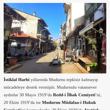
İstiklal Harbi
yıllarında Mudurnu tepkisiz kalmayıp
mücadeleye destek vermiştir. Mudurnulu vatansever
aydınlar 30 Mayıs 1919’da
Redd-i İlhak Cemiyeti
’ni,
20 Ekim 1919’da ise
Mudurnu Müdafaa-i Hukuk
Cemiyeti
’ni kurmuşlardır. 20 Ekim 1920’de
Atatürk