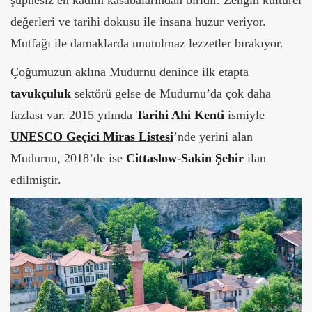
şüphesiz en kadim kasabalarından biridir. Zengin kültürel
değerleri ve tarihi dokusu ile insana huzur veriyor.
Mutfağı ile damaklarda unutulmaz lezzetler bırakıyor.
Çoğumuzun aklına Mudurnu denince ilk etapta
tavukçuluk
sektörü gelse de Mudurnu’da çok daha
fazlası var. 2015 yılında
Tarihi Ahi Kenti
ismiyle
UNESCO
Geçici Miras Listesi
’nde yerini alan
Mudurnu, 2018’de ise
Cittaslow-Sakin Şehir
ilan
edilmiştir.