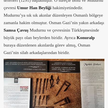
seferleri (1291) başlatmıştır. O süreçte Bolu ve Mudurnu
çevresi
Umur Han Beyliği
hakimiyetindedir.
Mudurnu’ya sık sık akınlar düzenleyen Osmanlı bölgeye
zamanla hakim olmuştur. Osman Gazi’nin yakın arkadaşı
Samsa
Çavuş
Mudurnu ve çevresinin Türkleşmesinde
büyük payı olan beylerden biridir. Ayrıca
Konuralp
buraya düzenlenen akınlarda görev almış, Osman
Gazi’nin silah arkadaşlarından biridir.