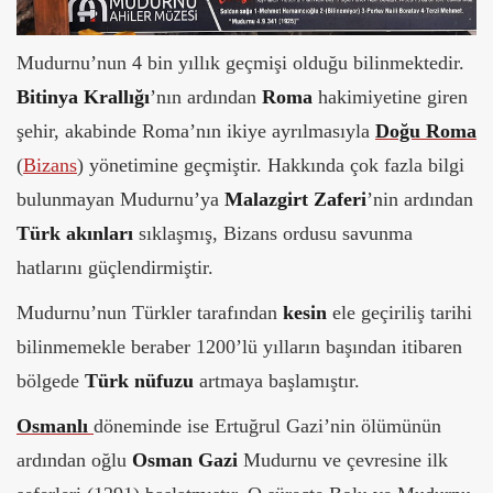
Mudurnu’nun 4 bin yıllık geçmişi olduğu bilinmektedir.
Bitinya Krallığı
’nın ardından
Roma
hakimiyetine giren
şehir, akabinde Roma’nın ikiye ayrılmasıyla
Doğu Roma
(
Bizans
) yönetimine geçmiştir. Hakkında çok fazla bilgi
bulunmayan Mudurnu’ya
Malazgirt Zaferi
’nin ardından
Türk
akınları
sıklaşmış, Bizans ordusu savunma
hatlarını güçlendirmiştir.
Mudurnu’nun Türkler tarafından
kesin
ele geçiriliş tarihi
bilinmemekle beraber 1200’lü yılların başından itibaren
bölgede
Türk nüfuzu
artmaya başlamıştır.
Osmanlı
döneminde ise Ertuğrul Gazi’nin ölümünün
ardından oğlu
Osman Gazi
Mudurnu ve çevresine ilk