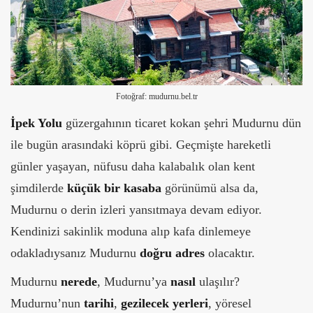
Fotoğraf: mudurnu.bel.tr
İpek Yolu
güzergahının ticaret kokan şehri Mudurnu dün
ile bugün arasındaki köprü gibi. Geçmişte hareketli
günler yaşayan, nüfusu daha kalabalık olan kent
şimdilerde
küçük bir kasaba
görünümü alsa da,
Mudurnu o derin izleri yansıtmaya devam ediyor.
Kendinizi sakinlik moduna alıp kafa dinlemeye
odakladıysanız Mudurnu
doğru
adres
olacaktır.
Mudurnu
nerede
, Mudurnu’ya
nasıl
ulaşılır?
Mudurnu’nun
tarihi
,
gezilecek yerleri
, yöresel